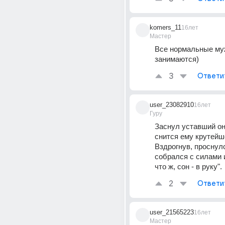
komers_11
16лет
Мастер
Все нормальные муж
занимаются)
3
Ответи
user_23082910
16лет
Гуру
Заснул уставший он
снится ему крутейше
Вздрогнув, проснулс
собрался с силами и
что ж, сон - в руку".
2
Ответи
user_21565223
16лет
Мастер