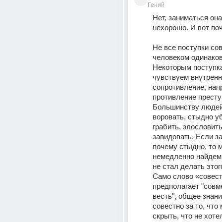
Гений
Нет, заниматься она
нехорошо. И вот поч
Не все поступки со
человеком одинаково
Некоторым поступк
чувствуем внутренн
сопротивление, напр
противление престу
Большинству людей
воровать, стыдно уб
грабить, злословить
завидовать. Если за
почему стыдно, то м
немедленно найдем 
не стал делать этог
Само слово «совест
предполагает "совм
весть", общее знани
совестно за то, что
скрыть, что не хоте