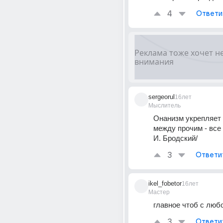
4
Ответи
sergeorul
16лет
Мыслитель
Онанизм укрепляет о
между прочим - все 
И. Бродский/
3
Ответи
ikel_fobetor
16лет
Мастер
главное чтоб с люб
3
Ответи