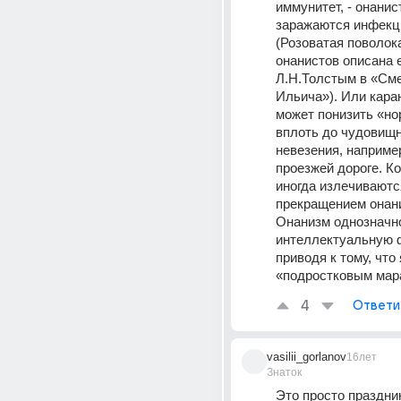
иммунитет, - онанист
заражаются инфекци
(Розоватая поволока
онанистов описана 
Л.Н.Толстым в «Сме
Ильича»). Или кара
может понизить «но
вплоть до чудовищн
невезения, например
проезжей дороге. К
иногда излечиваютс
прекращением онани
Онанизм однозначно
интеллектуальную ф
приводя к тому, что
«подростковым мар
4
Ответи
vasilii_gorlanov
16лет
Знаток
Это просто праздник