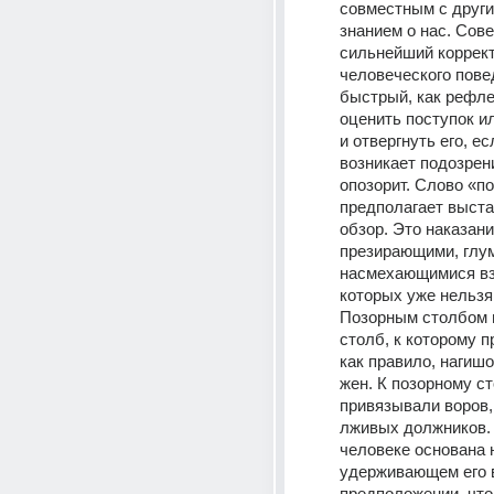
совместным с други
знанием о нас. Совес
сильнейший коррект
человеческого повед
быстрый, как рефлек
оценить поступок ил
и отвергнуть его, есл
возникает подозрени
опозорит. Слово «по
предполагает выста
обзор. Это наказани
презирающими, глум
насмехающимися взг
которых уже нельзя 
Позорным столбом 
столб, к которому п
как правило, нагишо
жен. К позорному ст
привязывали воров,
лживых должников. 
человеке основана н
удерживающем его в
предположении, что 