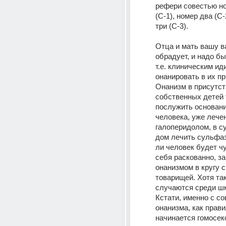
рефери совестью но
(С-1), номер два (С-2
три (С-3). 
Отца и мать вашу в
обрадует, и надо бы
т.е. клиническим ид
онанировать в их пр
Онанизм в присутст
собственных детей 
послужить основани
человека, уже лечен
галоперидолом, в с
дом лечить сульфаз
ли человек будет чу
себя раскованно, за
онанизмом в кругу с
товарищей. Хотя так
случаются среди шк
Кстати, именно с со
онанизма, как правил
начинается гомосекс