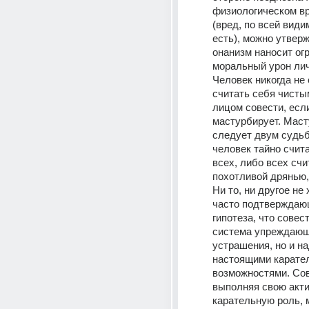
физиологическом вр
(вред, по всей видим
есть), можно утверж
онанизм наносит ог
моральный урон лич
Человек никогда не 
считать себя чисты
лицом совести, если
мастурбирует. Маст
следует двум судьб
человек тайно счита
всех, либо всех счи
похотливой дрянью, 
Ни то, ни другое не 
часто подтверждаю
гипотеза, что совест
система упреждающ
устрашения, но и на
настоящими карате
возможностями. Сов
выполняя свою акти
карательную роль, 