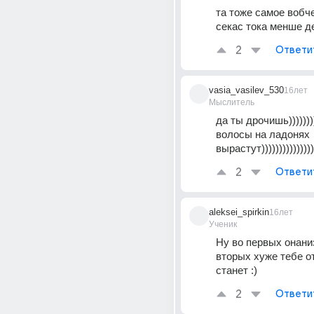
та тоже самое вобче
секас тока менше д
2
Ответи
vasia_vasilev_530
16лет
Мыслитель
да ты дрочишь))))))))))
волосы на ладонях 
вырастут)))))))))))))))
2
Ответи
aleksei_spirkin
16лет
Ученик
Ну во первых онаниз
вторых хуже тебе от 
станет :)
2
Ответи