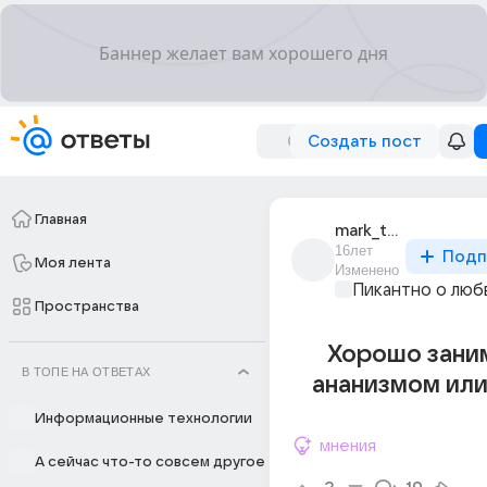
Создать пост
Главная
mark_tamrazov
16лет
Подп
Моя лента
Изменено
Пикантно о люб
Пространства
Хорошо зани
В ТОПЕ НА ОТВЕТАХ
ананизмом или
Информационные технологии
мнения
А сейчас что-то совсем другое