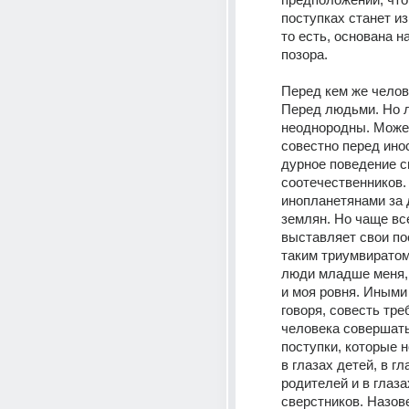
поступках станет из
то есть, основана на
позора. 
Перед кем же челов
Перед людьми. Но л
неоднородны. Может
совестно перед ино
дурное поведение с
соотечественников.
инопланетянами за 
землян. Но чаще все
выставляет свои по
таким триумвиратом 
люди младше меня, 
и моя ровня. Иными
говоря, совесть треб
человека совершать 
поступки, которые не
в глазах детей, в гла
родителей и в глазах
сверстников. Назове