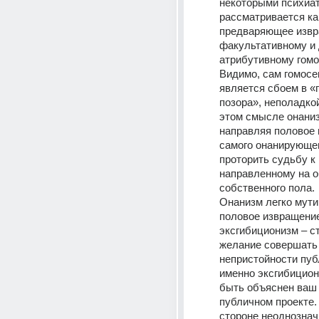
некоторыми психиат
рассматривается как
предваряющее извра
факультативному и 
атрибутивному гомо
Видимо, сам гомосе
является сбоем в «
позора», неполадкой 
этом смысле онаниз
направляя половое 
самого онанирующег
проторить судьбу к 
направленному на о
собственного пола. 
Онанизм легко мути
половое извращение,
эксгибиционизм – ст
желание совершать 
непристойности публ
именно эксгибицион
быть объяснен ваш 
публичном проекте. 
стороне неоднознач