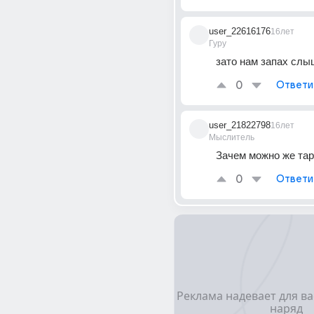
user_22616176
16лет
Гуру
зато нам запах слы
0
Ответи
user_21822798
16лет
Мыслитель
Зачем можно же та
0
Ответи