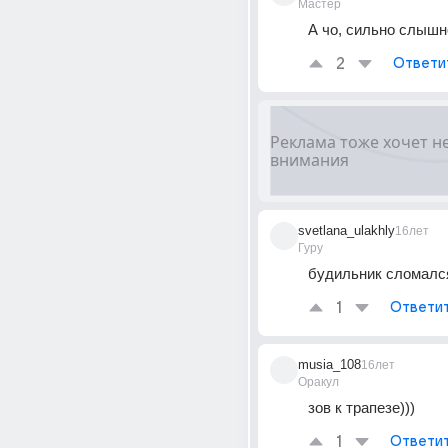
Мастер
А чо, сильно слышно
2
Ответи
svetlana_ulakhly
16лет
Гуру
будильник сломалс
1
Ответи
musia_108
16лет
Оракул
зов к трапезе)))
1
Ответи