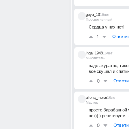
goya_10
16лет
Просветленный
Сердца у них нет!
1
Ответи
inga_1948
16лет
Мыслитель
надо акуратно, тихо
всё скушал и спатк
0
Ответи
aliona_morar
16лет
Мастер
просто барабанной 
нет)) ) репетируем...
0
Ответи