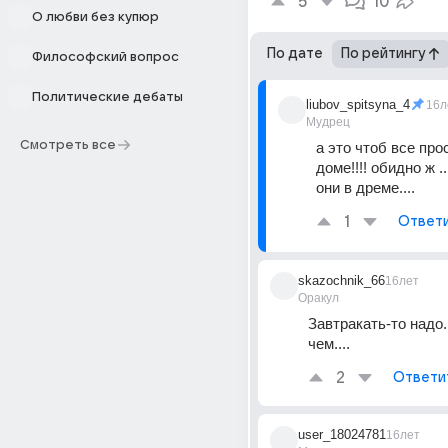
5
10
О любви без купюр
По дате
По рейтингу
Философский вопрос
Политические дебаты
liubov_spitsyna_4
16л
Мудрец
Смотреть все
а это чтоб все про
доме!!!! обидно ж ..
они в дреме....
1
Ответ
skazochnik_66
16лет
Оракул
Завтракать-то надо..
чем....
2
Ответи
user_18024781
16лет