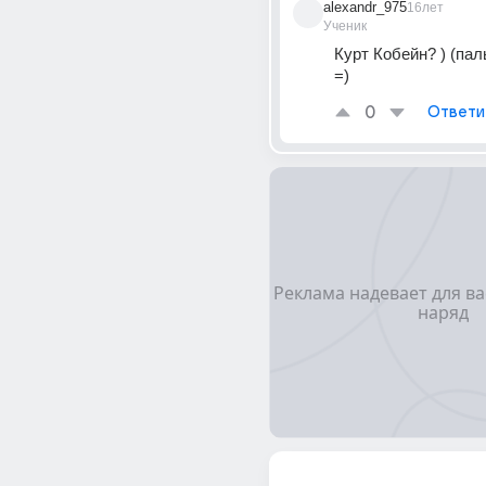
alexandr_975
16лет
Ученик
Курт Кобейн? ) (пал
=)
0
Ответи