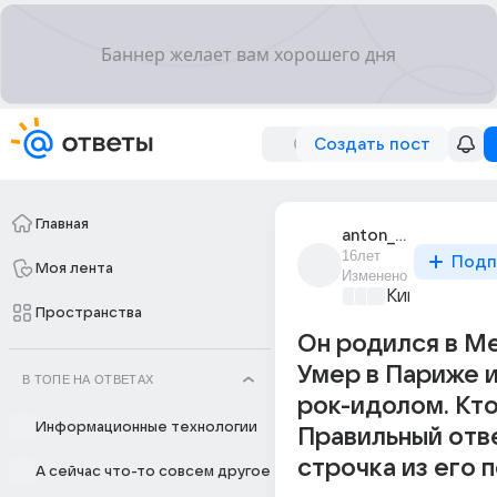
Создать пост
Главная
anton_oreshkin_1
16лет
Подп
Моя лента
Изменено
Киномания
+2
Пространства
Он родился в М
Умер в Париже и
В ТОПЕ НА ОТВЕТАХ
рок-идолом. Кто
Информационные технологии
Правильный отве
строчка из его 
А сейчас что-то совсем другое