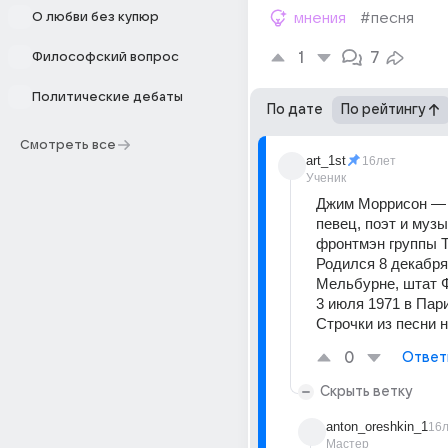
О любви без купюр
мнения
#песня
1
7
Философский вопрос
Политические дебаты
По дате
По рейтингу
Смотреть все
art_1st
16лет
Ученик
Джим Моррисон — 
певец, поэт и музык
фронтмэн группы Th
Родился 8 декабря 
Мельбурне, штат Ф
3 июля 1971 в Пари
Строчки из песни н
0
Ответ
Скрыть ветку
anton_oreshkin_1
16
Мастер