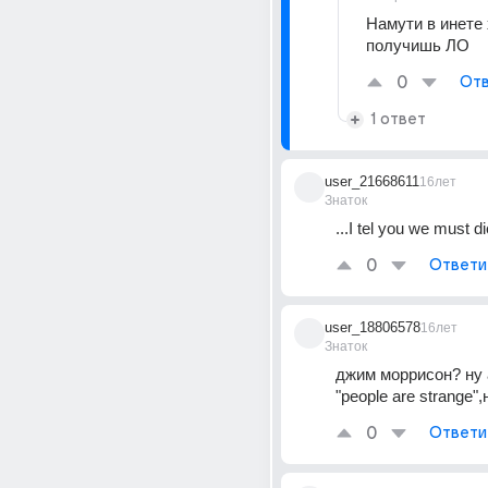
Намути в инете х
получишь ЛО
0
Отв
1 ответ
user_21668611
16лет
Знаток
...I tel you we must di
0
Ответи
user_18806578
16лет
Знаток
джим моррисон? ну а
"people are strange"
0
Ответи