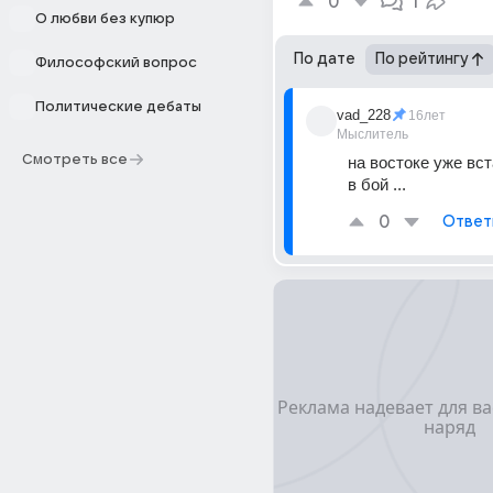
0
1
О любви без купюр
По дате
По рейтингу
Философский вопрос
Политические дебаты
vad_228
16лет
Мыслитель
Смотреть все
на востоке уже вст
в бой ...
0
Ответ