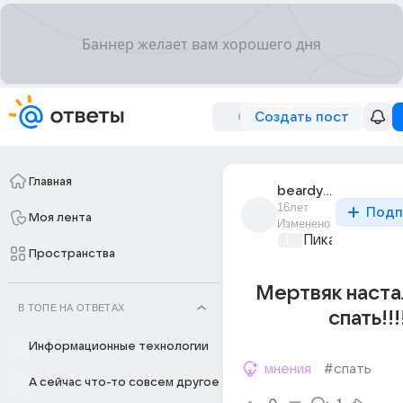
Создать пост
Главная
beardy_vlad_1
16лет
Подп
Моя лента
Изменено
Пикантно о л
Пространства
Мертвяк настал
В ТОПЕ НА ОТВЕТАХ
спать!!!
Информационные технологии
мнения
#спать
А сейчас что-то совсем другое