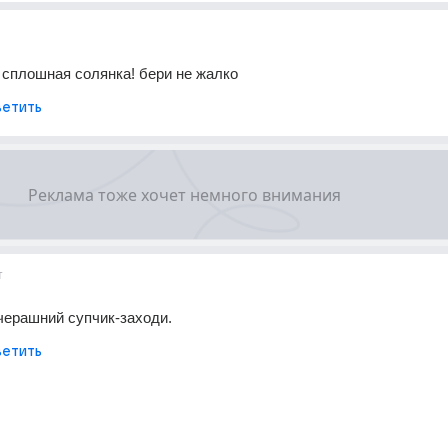
 сплошная солянка! бери не жалко
етить
т
черашний супчик-заходи.
етить