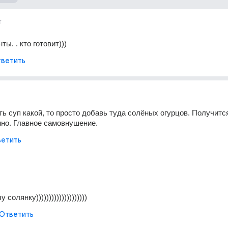
т
ты. . кто готовит)))
ветить
ть суп какой, то просто добавь туда солёных огурцов. Получится
нно. Главное самовнушение.
етить
 солянку))))))))))))))))))))
Ответить