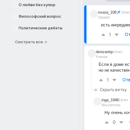
О любви без купюр
musia_108
16ле
Философский вопрос
Оракул
есть ингредиен
Политические дебаты
1
От
Смотреть все
denizantip
16лет
Ученик
Если в доме ес
но не качестве
1
Отв
Скрыть ветку
inga_1948
16лет
Мыслитель
Ну очень хочу
0