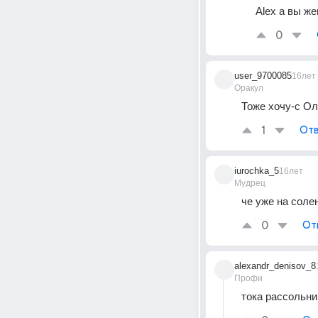
Alex а вы же
0
user_9700085
16лет
Оракул
Тоже хочу-с Оля
1
Отв
iurochka_5
16лет
Мудрец
че уже на соле
0
От
alexandr_denisov_8
Профи
тока рассольни