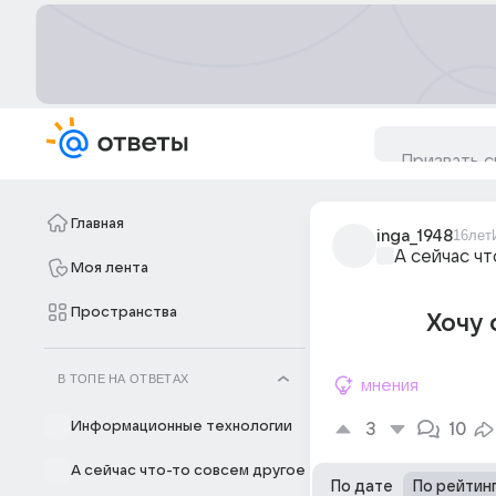
Главная
inga_1948
16лет
А сейчас ч
Моя лента
Пространства
Хочу с
В ТОПЕ НА ОТВЕТАХ
мнения
Информационные технологии
3
10
А сейчас что-то совсем другое
По дате
По рейтин