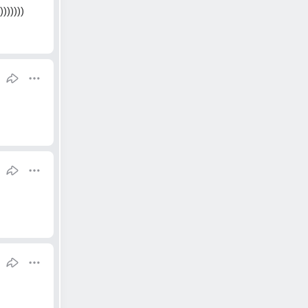
))))))