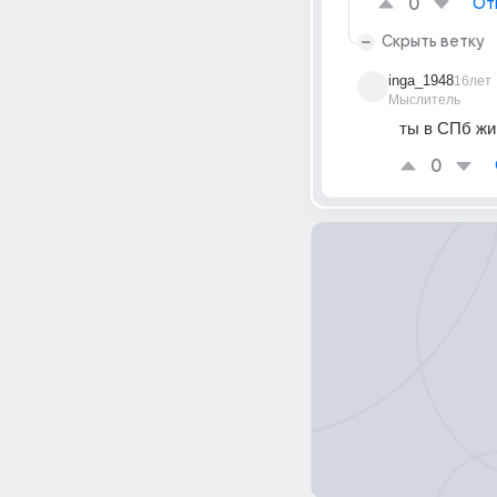
0
От
Скрыть ветку
inga_1948
16лет
Мыслитель
ты в СПб живё
0