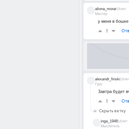
aliona_morar
16лет
Мастер
у меня в бошке
1
Отв
alexandr_finski
16ле
Гуру
Завтра будет в
1
Отв
Скрыть ветку
inga_1948
16лет
Мыслитель