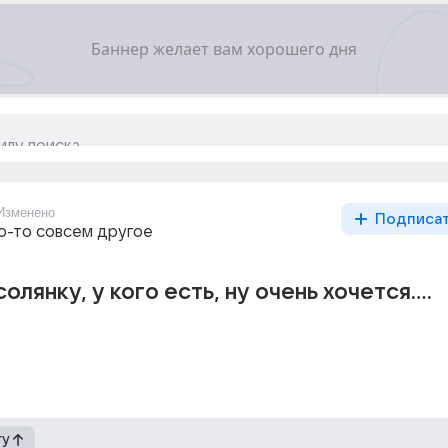
Изменено
Подписа
то-то совсем другое
олянку, у кого есть, ну очень хочется....
гу