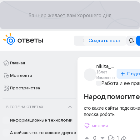
Создать пост
Главная
nikita_andreev_56
16лет
Подп
Моя лента
Изменено
Работа и ее пра
Пространства
Народ помогите
В ТОПЕ НА ОТВЕТАХ
кто какие сайты подскажет
поиска роботы
Информационные технологии
мнения
А сейчас что-то совсем другое
0
1