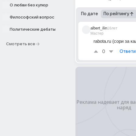
О любви без купюр
По дате
По рейтингу
Философский вопрос
albert_ilin
16лет
Политические дебаты
Мастер
rabota.ru (сори за к
Смотреть все
0
Ответи