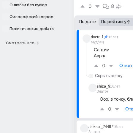
О любви без купюр
0
8
Философский вопрос
По дате
По рейтингу
Политические дебаты
doctr_1
16лет
Мудрец
Смотреть все
Сантим 
Аврал
0
Ответ
Скрыть ветку
shiza_9
16лет
Знаток
Ооо, в точку, б
0
Отв
aleksei_24497
16лет
Знаток