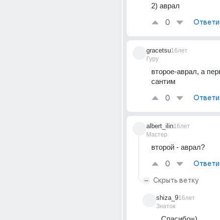
2) аврал
0
Ответи
gracetsu
16лет
Гуру
второе-аврал, а пер
сантим
0
Ответи
albert_ilin
16лет
Мастер
второй - аврал?
0
Ответи
Скрыть ветку
shiza_9
16лет
Знаток
Спасибо=)