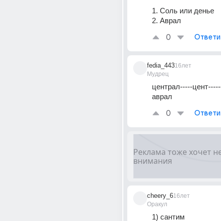
1. Соль или денье 
2. Аврал
0
Ответи
fedia_443
16лет
Мудрец
централ-----цент-------
аврал
0
Ответи
cheery_6
16лет
Оракул
1) сантим 