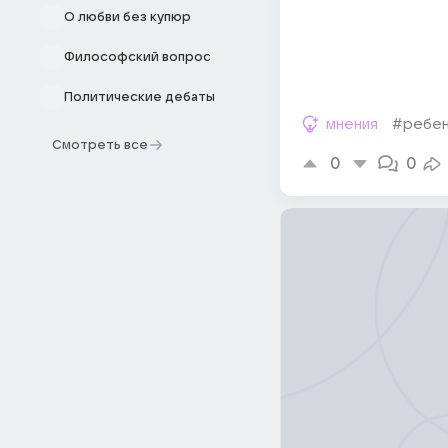
О любви без купюр
Философский вопрос
Политические дебаты
мнения
#ребе
Смотреть все
0
0