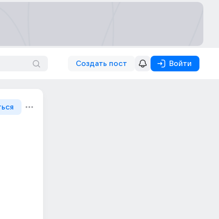
Создать пост
Войти
ться