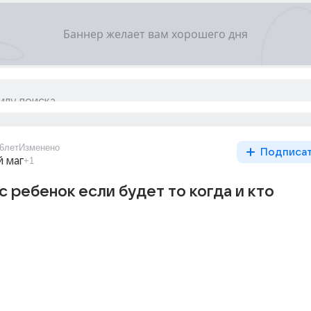
6лет
Изменено
Подписа
 маг
+1
с ребенок если будет то когда и кто