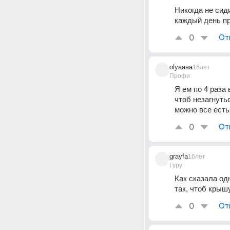
Никогда не сид
каждый день пр
0
От
olyaaaa
16лет
Профи
Я ем по 4 раза
чтоб незагнутьс
можно все есть
0
От
grayfa
16лет
Гуру
Как сказала од
так, чтоб крыш
0
От