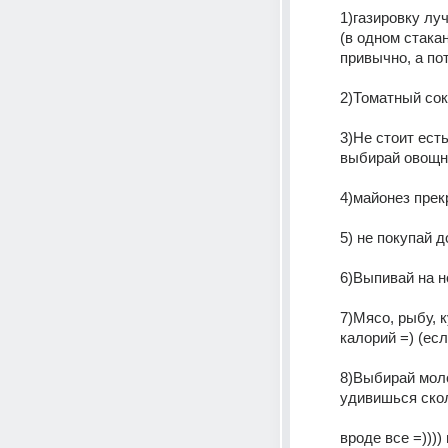
1)газировку лу
(в одном стакан
привычно, а по
2)Томатный сок
3)Не стоит ест
выбирай овощны
4)майонез прек
5) не покупай д
6)Выпивай на н
7)Мясо, рыбу, 
калорий =) (ес
8)Выбирай моло
удивишься скол
вроде все =))))