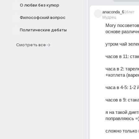
О любви без купюр
anaconda_6
16лет
Мудрец
Философский вопрос
Могу посоветов
Политические дебаты
основе различн
утром чай зеле
Смотреть все
часов в 11: ста
часа в 2: тарел
+котлета (варе
часа в 4-5: 1-2
часов в 9: ста
я на такой диетк
поправляюсь =))
сложно только п