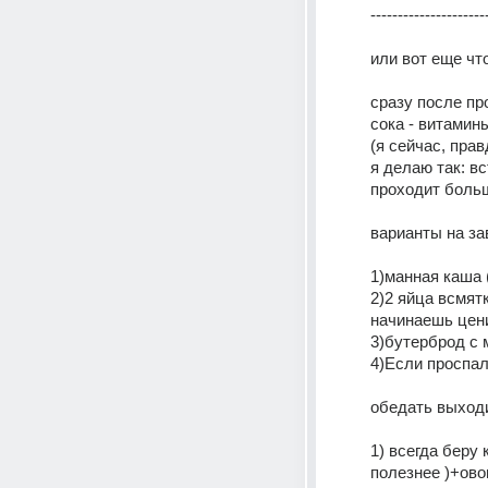
---------------------
или вот еще чт
сразу после пр
сока - витамины
(я сейчас, прав
я делаю так: в
проходит больш
варианты на зав
1)манная каша 
2)2 яйца всмят
начинаешь цени
3)бутерброд с 
4)Если проспал
обедать выходи
1) всегда беру
полезнее )+ово