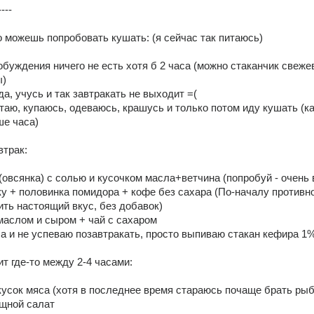
----
о можешь попробовать кушать: (я сейчас так питаюсь) 
обуждения ничего не есть хотя б 2 часа (можно стаканчик свеже
) 
да, учусь и так завтракать не выходит =( 
стаю, купаюсь, одеваюсь, крашусь и только потом иду кушать (как
е часа) 
трак: 
(овсянка) с солью и кусочком масла+ветчина (попробуй - очень 
ку + половинка помидора + кофе без сахара (По-началу противно,
ть настоящий вкус, без добавок) 
маслом и сыром + чай с сахаром 
а и не успеваю позавтракать, просто выпиваю стакан кефира 1%
т где-то между 2-4 часами: 
 кусок мяса (хотя в последнее время стараюсь почаще брать рыбу
щной салат 