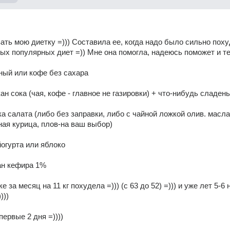
ать мою диетку =))) Составила ее, когда надо было сильно похуд
ых популярных диет =)) Мне она помогла, надеюсь поможет и теб
ный или кофе без сахара 
кан сока (чая, кофе - главное не газировки) + что-нибудь сладень
ка салата (либо без заправки, либо с чайной ложкой олив. масла)
ная курица, плов-на ваш выбор) 
 йогурта или яблоко 
кан кефира 1% 
е за месяц на 11 кг похудела =))) (с 63 до 52) =))) и уже лет 5-6 н
)) 
ервые 2 дня =)))) 