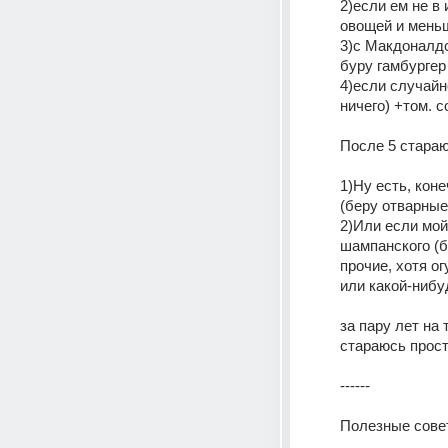
2)если ем не в 
овощей и меньш
3)с Макдоналдс
буру гамбургер
4)если случайн
ничего) +том. с
После 5 стараю
1)Ну есть, кон
(беру отварные 
2)Или если мой
шампанского (б
прочие, хотя ог
или какой-нибу
за пару лет на 
стараюсь прост
------
Полезные совет