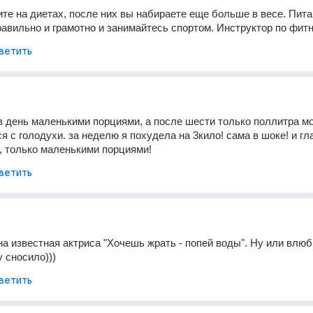
ите на диетах, после них вы набираете еще больше в весе. Пита
авильно и грамотно и занимайтесь спортом. Инструктор по фитн
ветить
 в день маленькими порциями, а после шести только поллитра мо
я с голодухи. за неделю я похудела на 3кило! сама в шоке! и гла
, только маленькими порциями!
ветить
на известная актриса "Хочешь жрать - попей воды". Ну или влюб
у сносило)))
ветить