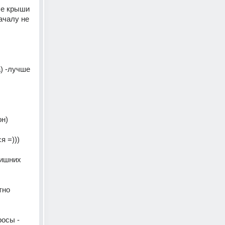
ше крыши 
ачалу не 
) -лучше 
н) 
 =))) 
ишних 
но 
осы - 