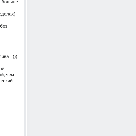
е больше 
делах) 
без 
ва =))) 
й 
й, чем 
еский 