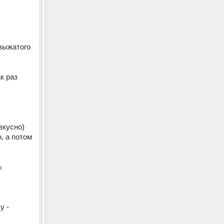
выжатого 
 раз 
вкусно) 
 а потом 
 
 - 