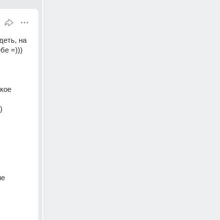
еть, на 
е =))) 
кое 
 
е 