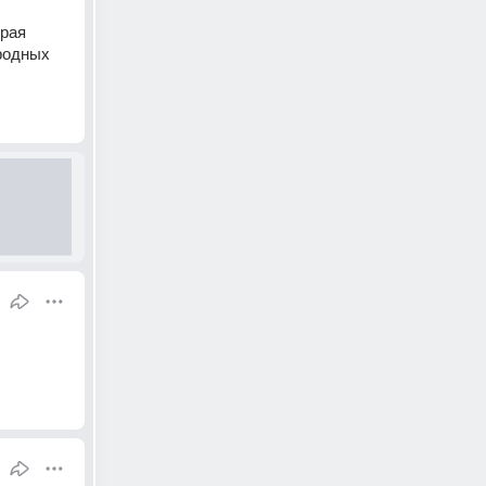
рая 
родных 