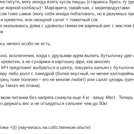
институте, могу иногда взять кусок пиццы (стараюсь брать ту гд
е жирной колбасы) : Маргарита, гавайская, с морепродуктами 
ом тоже самое (могу себя иногда побаловать, но в разумных пре
 и креветки, или овощной салат + томатный сок 
о оказываюсь дома с удовольствием ем вареный рис с маслом (
ок 
сь ничего особо не есть. 
ечно, исключения, когда с друзьями идем выпить бутылочку-две пи
креветки, а не сухарики и картошку фри, как многие) 
 МЧ предложит выбраться в центр, покурить кальян с бутылочко
еру либо ролл с лакедрой (более вкусный, но менее каллорийны
урец тоже полезен – его не многие любят) или салат цезарь (греч
дь такого же плана) 
таком питании без напряга скинула еще 4 кг - вешу 48кг) . Теперь 
о держать вес и не отъедаться сильнее чем до 50кг 
ики =))) (научилась на собственном опыте) 