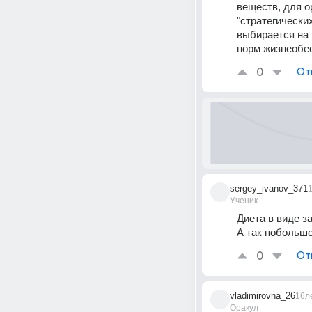
веществ, для о
"стратегически
выбирается на 
норм жизнеобе
0
От
sergey_ivanov_371
Ученик
Диета в виде за
А так побольше
0
От
vladimirovna_26
16л
Оракул