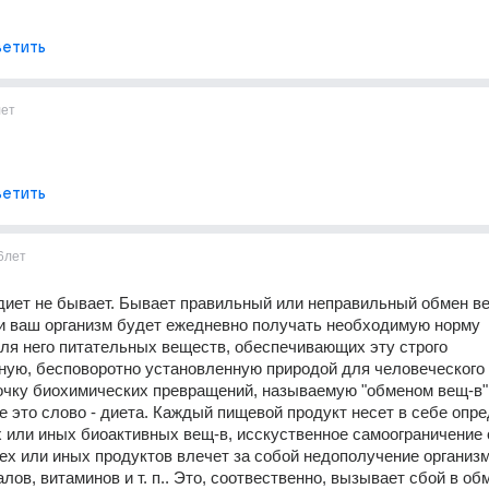
етить
лет
етить
6лет
иет не бывает. Бывает правильный или неправильный обмен ве
и ваш организм будет ежедневно получать необходимую норму 
я него питательных веществ, обеспечивающих эту строго 
ую, бесповоротно установленную природой для человеческого 
очку биохимических превращений, называемую "обменом вещ-в",
е это слово - диета. Каждый пищевой продукт несет в себе опре
 или иных биоактивных вещ-в, исскуственное самоограничение о
ех или иных продуктов влечет за собой недополучение организм
лов, витаминов и т. п.. Это, соотвественно, вызывает сбой в обм