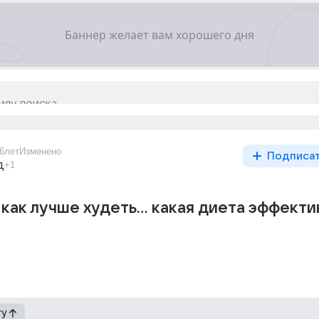
6лет
Изменено
Подписа
д
+1
как лучше худеть... какая диета эффекти
гу