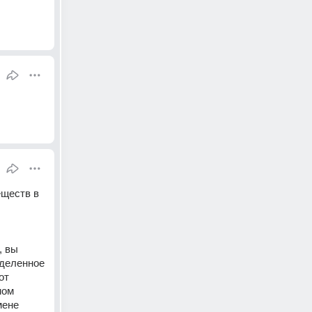
ществ в 
 вы 
деленное 
т 
ом 
ене 