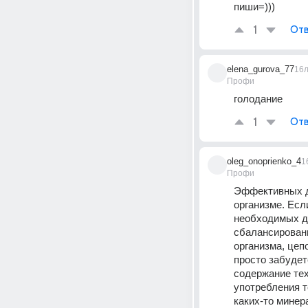
пиши=)))
1
Отв
elena_gurova_77
16
Профи
голодание
1
Отв
oleg_onoprienko_4
1
Профи
Эффективных д
организме. Есл
необходимых дл
сбалансированн
организма, цеп
просто забудет
содержание тех
употребления т
каких-то минера