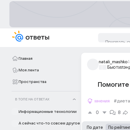
Главная
natali_mashko
1
Бьютилэн
Моя лента
Пространства
Помогите 
В ТОПЕ НА ОТВЕТАХ
мнения
#диета
Информационные технологии
0
8
А сейчас что-то совсем другое
По дате
По рейтин