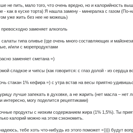
чше не пить, мало того, что очень вредно, но и калорийность вы
е - как в куске торта) Я нашла замену - минералка с газом (По-н
том уже жить без нее не можешь) 
 превосходно заменяет алкоголь 
ь салаты типа оливье (где очень много составляющих и майонеза
е, и/или с морепродуктами 
расно заменяет сметана =) 
омой сладкое и чипсы (как говорится: с глаз долой - из сердца во
очь стакан 1% кефира =) с утра встав на весы приятно удивишься
курицу лучше запекать в духовке, а не жарить (нет масла – нет л
ли интересно, могу поделится рецептиками) 
чные продукты с низким содержанием жира (1% 1,5%). Ты прият
ько калорий можно на этом сэкономить. 
 надеюсь, тебе хоть что-нибудь из этого поможет =)))) будут вопр