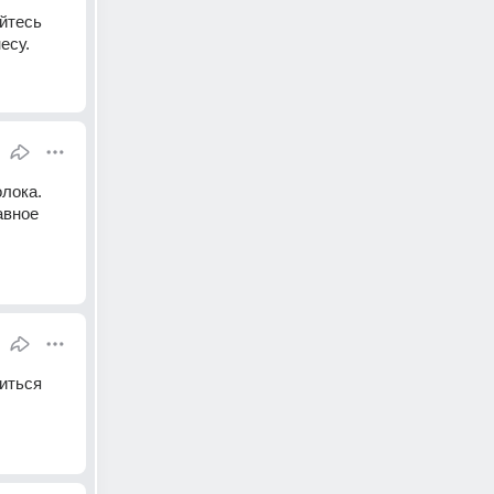
йтесь 
есу.
лока. 
вное 
иться 