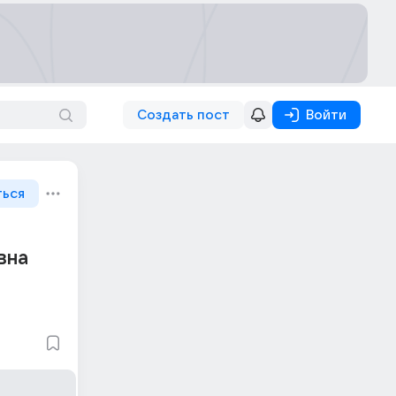
Создать пост
Войти
ться
вна