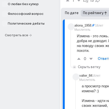
1
13
О любви без купюр
По дате
По рейтингу
Философский вопрос
Политические дебаты
aliona_1958
16лет
Мыслитель
Смотреть все
Измена - это ложь.
добра не доводит. 
на поводу своих же
похоти.
0
Ответ
Скрыть ветку
valter_84
16лет
Мыслитель
а просмотр порн
измена? :) 
Измена - идти н
своих желаний, 