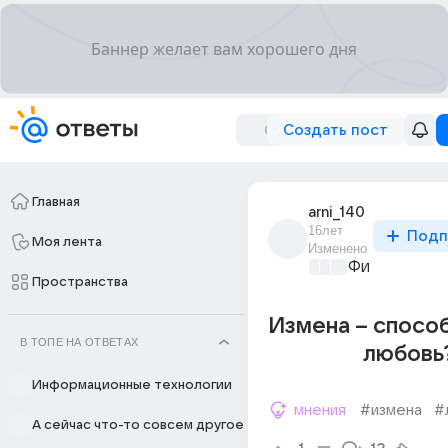
Создать пост
Главная
arni_140
16лет
Подп
Моя лента
Изменено
Философски
Пространства
Измена – спосо
В ТОПЕ НА ОТВЕТАХ
любовь
Информационные технологии
мнения
#измена
#
А сейчас что-то совсем другое