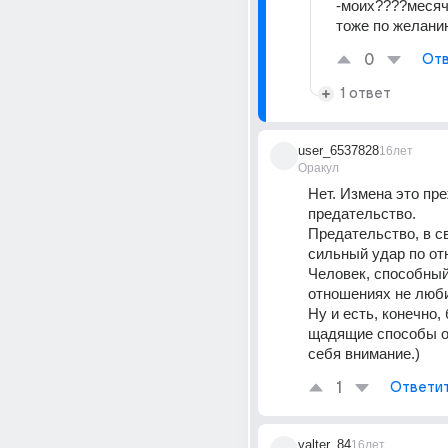
-моих????месяч
тоже по желани
0
Отв
1 ответ
user_6537828
16лет
Оракул
Нет. Измена это пре
предательство. 
Предательство, в св
сильный удар по от
Человек, способный 
отношениях не люби
Ну и есть, конечно, 
щадящие способы об
себя внимание.)
1
Ответи
valter_84
16лет