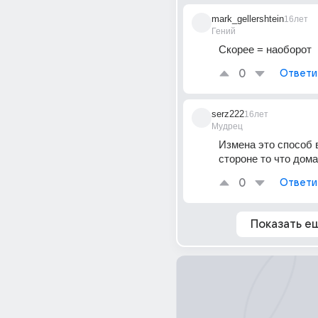
mark_gellershtein
16лет
Гений
Скорее = наоборот
0
Ответи
serz222
16лет
Мудрец
Измена это способ в
стороне то что дом
0
Ответи
Показать е