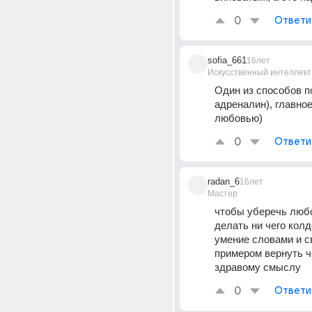
0
Ответи
sofia_661
16лет
Искусственный интеллект
Один из способов п
адреналин), главное 
любовью)
0
Ответи
radan_6
16лет
Мастер
чтобы уберечь любо
делать ни чего колд
умение словами и с
примером вернуть че
здравому смыслу
0
Ответи