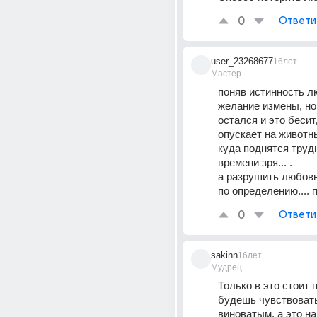
0
Ответи
user_23268677
16лет
Мастер
поняв истинность л
желание измены, но
остался и это бесит,
опускает на животны
куда поднятся трудн
времени зря... .
а разрушить любовь
по определению.... 
0
Ответи
sakinn
16лет
Мудрец
Только в это стоит п
будешь чувствовать
виноватым, а это н