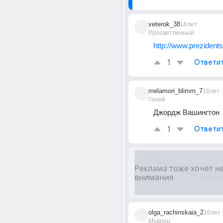
veterok_38
16лет
Просветленный
http://www.prezidents
1
Ответи
melamori_blimm_7
16лет
Гений
Джордж Вашингтон
1
Ответи
olga_rachinskaia_2
16лет
Мудрец