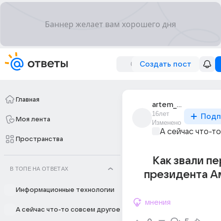
Создать пост
Главная
artem_goria
16лет
Подп
Моя лента
Изменено
А сейчас что-т
Пространства
Как звали п
В ТОПЕ НА ОТВЕТАХ
президента А
Информационные технологии
мнения
А сейчас что-то совсем другое