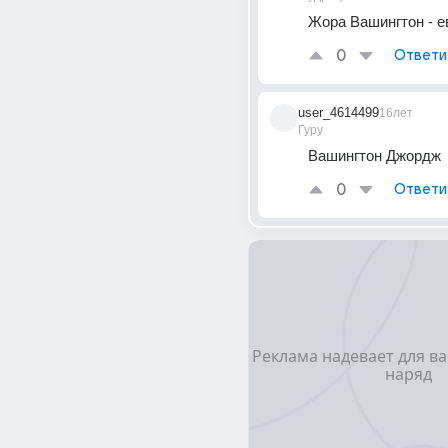
Жора Вашингтон - е
0
Ответи
user_4614499
16лет
Гуру
Вашингтон Джордж
0
Ответи