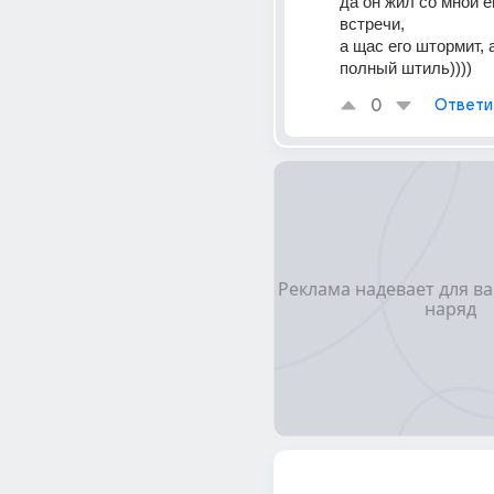
да он жил со мной е
встречи, 
а щас его штормит, а 
полный штиль))))
0
Ответи