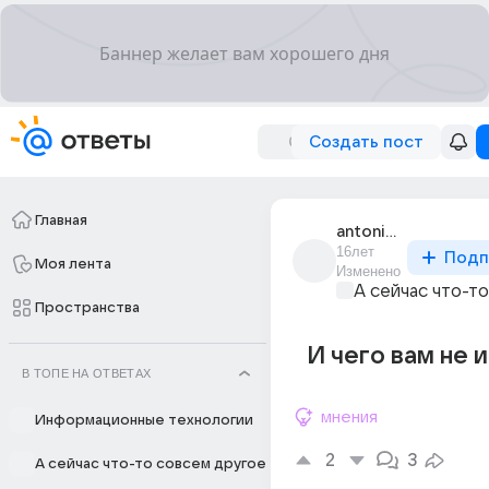
Создать пост
Главная
antonina_1041
16лет
Подп
Моя лента
Изменено
А сейчас что-т
Пространства
И чего вам не 
В ТОПЕ НА ОТВЕТАХ
мнения
Информационные технологии
2
3
А сейчас что-то совсем другое