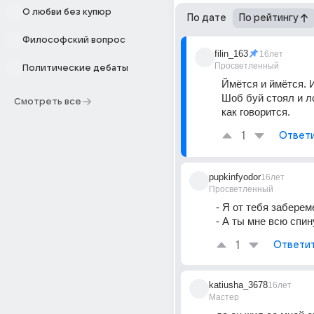
О любви без купюр
По дате
По рейтингу
Философский вопрос
filin_163
16лет
Просветленный
Политические дебаты
Ймётся и ймётся. И
Шоб буй стоял и л
Смотреть все
как говорится.
1
Ответ
pupkinfyodor
16лет
Просветленный
- Я от тебя заберем
- А ты мне всю спи
1
Ответи
katiusha_3678
16лет
Мастер