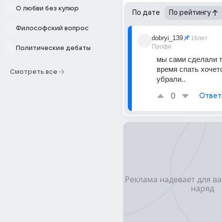
О любви без купюр
По дате
По рейтингу
Философский вопрос
dobryi_139
16лет
Профи
Политические дебаты
мы сами сделали так
время спать хочется
Смотреть все
убрали..
0
Ответ