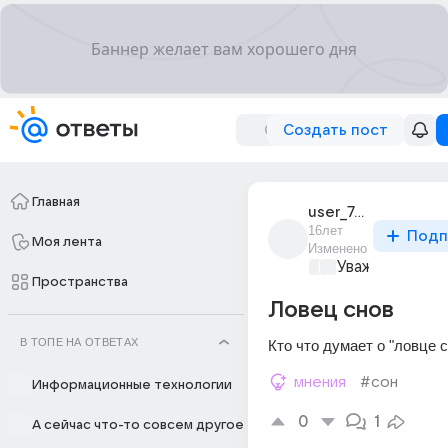
Создать пост
Главная
user_7533969
16лет
Подп
Моя лента
Изменено
Уважаемый ма
Пространства
Ловец снов
В ТОПЕ НА ОТВЕТАХ
Кто что думает о "ловце 
мнения
#сон
Информационные технологии
0
1
А сейчас что-то совсем другое