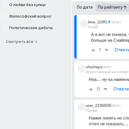
О любви без купюр
По дате
По рейтингу
Философский вопрос
lena_11093
16лет
Гений
Политические дебаты
А я вот не поняла, 
больше на Снайпер?
Смотреть все
1
Ответ
shuzhaya
16лет
Искусственный интеллект
Неа.... ну-ка намекн
0
Ответи
user_22360036
16лет
Профи
Намек понять не сло
этого не показать....