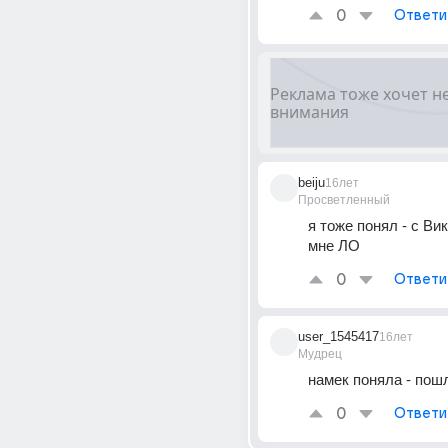
0
Ответи
beiju
16лет
Просветленный
я тоже понял - с Вик
мне ЛО
0
Ответи
user_1545417
16лет
Мудрец
намек поняла - пошл
0
Ответи