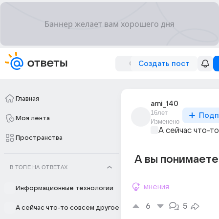
Создать пост
Главная
arni_140
16лет
Подп
Моя лента
Изменено
А сейчас что-т
Пространства
А вы понимаете
В ТОПЕ НА ОТВЕТАХ
мнения
Информационные технологии
6
5
А сейчас что-то совсем другое