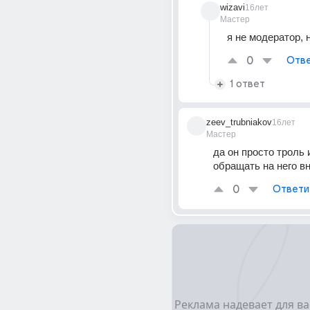
wizavi
16лет
Мастер
я не модератор, 
0
Отве
1 ответ
zeev_trubniakov
16лет
Мастер
да он просто троль и
обращать на него в
0
Ответи