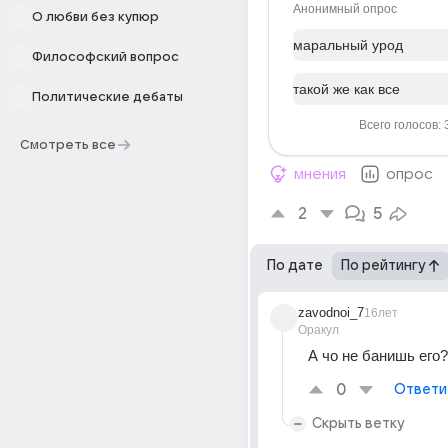
Анонимный опрос
О любви без купюр
маральный урод
Философский вопрос
такой же как все
Политические дебаты
Всего голосов: 
Смотреть все
мнения
опрос
2
5
По дате
По рейтингу
zavodnoi_7
16лет
Оракул
А чо не банишь его?
0
Ответи
Скрыть ветку