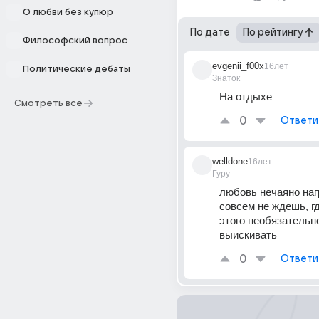
О любви без купюр
По дате
По рейтингу
Философский вопрос
evgenii_f00x
16лет
Политические дебаты
Знаток
На отдыхе
Смотреть все
0
Ответи
welldone
16лет
Гуру
любовь нечаяно нагр
совсем не ждешь, гд
этого необязательно
выискивать
0
Ответи