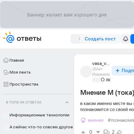
Создать пост
Главная
vasa_vasa_8
16лет
Подп
Моя лента
Изменено
О любви без 
Пространства
Мнение М (тока
В ТОПЕ НА ОТВЕТАХ
в каком именно месте вы 
познакомится со своей н
Информационные технологии
мнения
#познаком
А сейчас что-то совсем другое
0
2