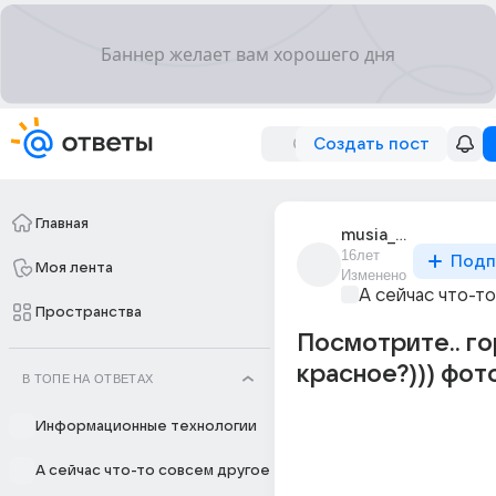
Создать пост
Главная
musia_108
16лет
Подп
Моя лента
Изменено
А сейчас что-т
Пространства
Посмотрите.. го
красное?))) фот
В ТОПЕ НА ОТВЕТАХ
Информационные технологии
А сейчас что-то совсем другое