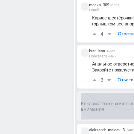
maska_309
16лет
Гений
Кариес шестёрочки! 
горлышком всё впор
4
Ответи
brat_leon
16лет
Просветленный
Анальное отверстие
Закройте пожалуст
3
Ответи
aleksandr_malcev_3
16ле