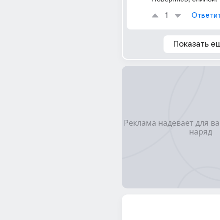
1
Ответи
Показать е