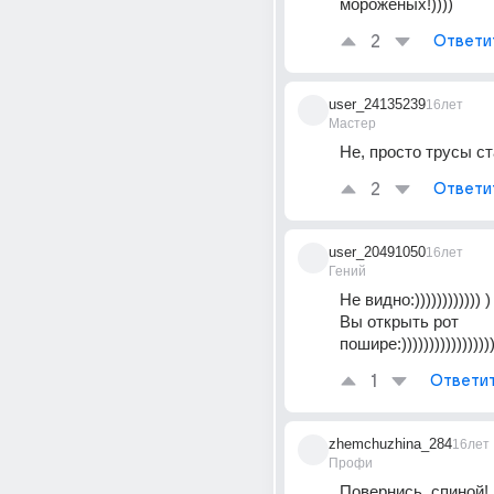
мороженых!))))
2
Ответи
user_24135239
16лет
Мастер
Не, просто трусы с
2
Ответи
user_20491050
16лет
Гений
Не видно:))))))))))))
Вы открыть рот 
пошире:))))))))))))))))
1
Ответи
zhemchuzhina_284
16лет
Профи
Повернись, спиной!