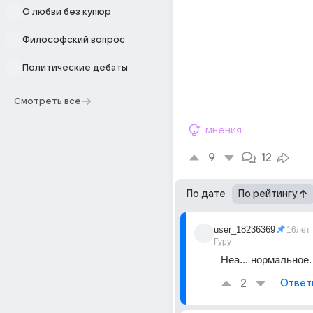
О любви без купюр
Философский вопрос
Политические дебаты
Смотреть все
мнения
9
12
По дате
По рейтингу
user_18236369
16лет
Гуру
Неа... нормальное.
2
Ответ