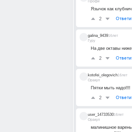
Профи
Язычок как клубнич
2
Ответи
galina_9439
16лет
Гуру
На две октавы ниже
2
Ответи
kotofei_olegovich
16лет
Оракул
Пятки мыть надо!!!!
2
Ответи
user_14733530
16лет
Оракул
малинишное варенье 