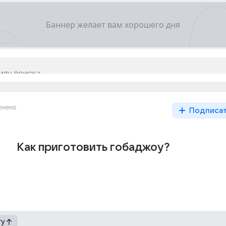
енено
Подписа
Как приготовить гобаджоу?
гу