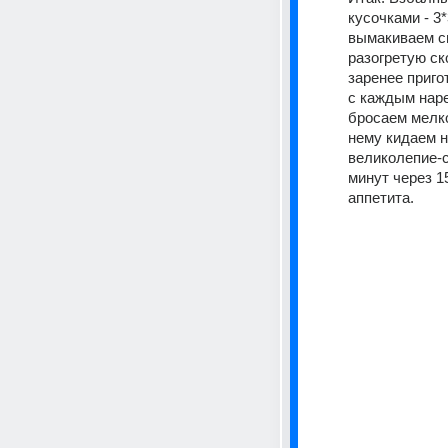
кусочками - 3
вымакиваем сн
разогретую ск
заренее приго
с каждым наре
бросаем мелко
нему кидаем н
великолепие-с
минут через 15
аппетита.