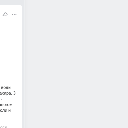
 воды. 
хара, 3 
 
логом 
сли и 
ясо 