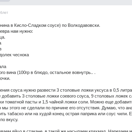
16лет
нина в Кисло-Сладком соусе) по Волкодавовски. 
евра нам нужно: 
ца. 
а 
в 
долек чеснока 
ала 
го вина (100гр в блюдо, остальное вовнутрь.. . 
очки. 
ения соуса нужно развести 3 столовые ложки уксуса в 0,5 литра
 добавить 3 столовые ложки соевого соуса, 9 столовых ложек са
и томатной пасты и 1,5 чайной ложки соли. Можно еще добавить
о мы этого не сделали по причине его отсутствия. Думаю, что ана
ть табаско или на худой конец острая паприка или соус чили. Е
по вкусу. 
ваем яйцо в стакане, в такой же насыпаем крахмал. Нарезаем м