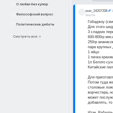
О любви без купюр
user_24207208
Философский вопрос
Знаток
Гобаджоу (сви
Политические дебаты
Для этого шед
3 сладких пер
600-800гр мяс
Смотреть все
250гр ананасо
пара крупных 
1 яйцо 
1 пачка крахм
1л Белого сухо
Китайские пал
Для приготовл
Потом туда же
столовые ложк
ворчестера, н
может послужи
добавлять, то 
Итак. Взбалпы