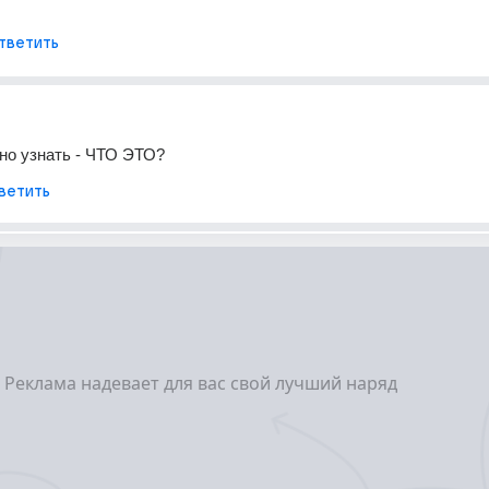
тветить
но узнать - ЧТО ЭТО?
ветить