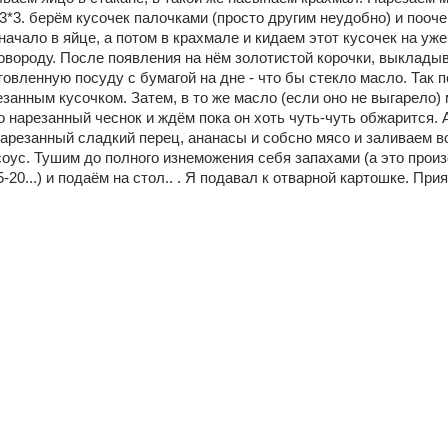
*3*3. берём кусочек палочками (просто другим неудобно) и пооче
ачало в яйце, а потом в крахмале и кидаем этот кусочек на уже
овороду. После появления на нём золотистой корочки, выкладыва
товленную посуду с бумагой на дне - что бы стекло масло. Так п
занным кусочком. Затем, в то же масло (если оно не выгарело) 
 нарезанный чеснок и ждём пока он хоть чуть-чуть обжарится. А
арезанный сладкий перец, ананасы и собсно мясо и заливаем во 
оус. Тушим до полного изнеможения себя запахами (а это произ
-20...) и подаём на стол.. . Я подавал к отварной картошке. Прия