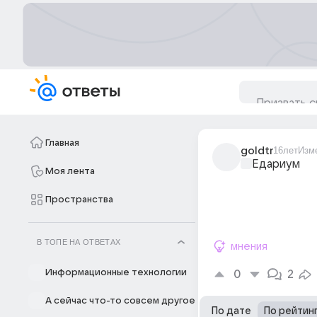
Главная
goldtr
16лет
Изм
Едариум
Моя лента
Пространства
В ТОПЕ НА ОТВЕТАХ
мнения
Информационные технологии
0
2
А сейчас что-то совсем другое
По дате
По рейтин