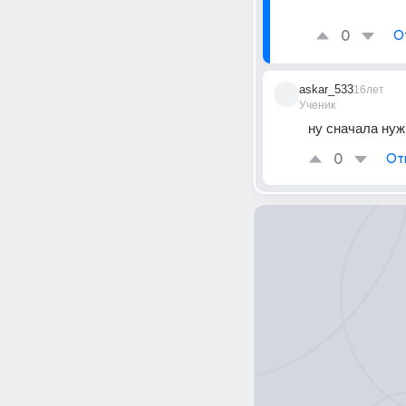
0
О
askar_533
16лет
Ученик
ну сначала нуж
0
От