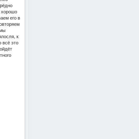
рёдно 
 хорошо 
ем его в 
овторяем 
мы 
посля, к 
всё это 
ойдёт 
тного 