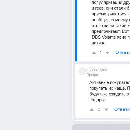
популяризации др
и геев, они стали б
присматриваться к 
вообще, по моему 
это - геи не такие 
предпочитают. Вот 
DBS Volante явно п
истине.
1
Ответ
shopot
16лет
Профи
Активные покупател
покупать их чаще. 
будут же ожидать эт
подарок.
0
Ответи