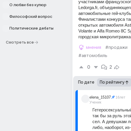
участниками французского
О любви без купюр
Ledorga.fr, объединяющего
автомобильные гей-клубы
Философский вопрос
Финалистами конкурса так
открытых автомобиля Asto
Политические дебаты
Volante и Alfa Romeo 8C Sp
городская микролитражка 
Смотреть все
мнения
#продажи
#автомобиль
0
2
По дате
По рейтингу
elena_15107
16лет
Ученик
Гетеросексуальный
так бы за руль это
сел. А девушкам ли
либо, наоборот, из-