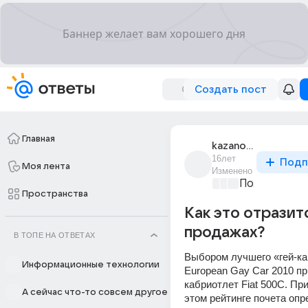
Создать пост
Главная
kazanova_16
16лет
Подп
Моя лента
Изменено
Политически
Пространства
Как это отразит
продажах?
В ТОПЕ НА ОТВЕТАХ
Выбором лучшего «гей-кар
Информационные технологии
European Gay Car 2010 пр
кабриотлет Fiat 500C. Пр
А сейчас что-то совсем другое
этом рейтинге почета опр