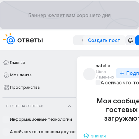
Создать пост
Главная
natalia_boiko_164
16лет
Подп
Моя лента
Изменено
А сейчас что-т
Пространства
Мои сообще
В ТОПЕ НА ОТВЕТАХ
гостевых
загружаю
Информационные технологии
А сейчас что-то совсем другое
знания