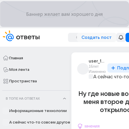
Создать пост
Главная
user_14846882
16лет
Подп
Моя лента
Изменено
А сейчас что-т
Пространства
Ну где новые в
В ТОПЕ НА ОТВЕТАХ
меня второе 
открылос
Информационные технологии
А сейчас что-то совсем другое
мнения