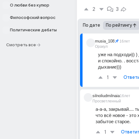
О любви без купюр
2
3
Философский вопрос
По дате
По рейтингу
Политические дебаты
musia_108
16лет
Смотреть все
Оракул
уже на подходи)) )
и спокойно. . восс
дыхание)))
1
Ответ
silnoliudmilnaia
16лет
Просветленный
а-а-а, закрывай.... т
что всё новое - это 
забытое старое.
1
Ответи