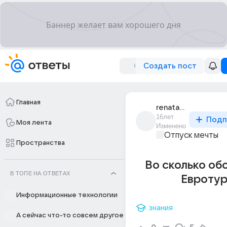
Создать пост
Главная
renata_nogrina
16лет
Подп
Моя лента
Изменено
Отпуск мечты
Пространства
Во сколько об
В ТОПЕ НА ОТВЕТАХ
Евротур
Информационные технологии
знания
А сейчас что-то совсем другое