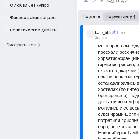
0
5
О любви без купюр
По дате
По рейтингу
Философский вопрос
Политические дебаты
kate_683
16лет
Знаток
Смотреть все
мы в прошлом году
проехали россия-г
хорватия-франция
германия-россия, е
сказать дакарями (
приглашению из гер
останавливались в
хостелах (по интер
бронировали) -недо
достаточно комфорт
мотались и со все
сувенирами-шоппин
потратили приблиз
евро, не считая пе
Новосибирск-Гамб
Новосибирск