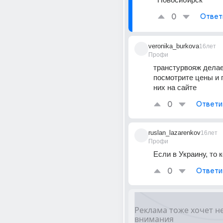
0
Ответ
veronika_burkova
16лет
Профи
транстурвояж делае
посмотрите цены и 
них на сайте
0
Ответи
ruslan_lazarenkov
16лет
Профи
Если в Украину, то 
0
Ответи