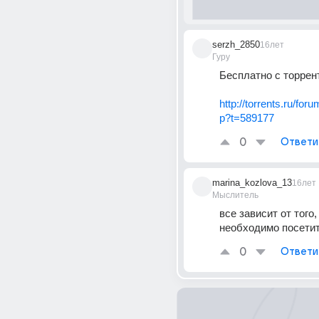
serzh_2850
16лет
Гуру
Бесплатно с торрен
http://torrents.ru/for
p?t=589177
0
Ответи
marina_kozlova_13
16лет
Мыслитель
все зависит от того,
необходимо посети
0
Ответи