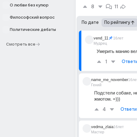
О любви без купюр
8
11
Философский вопрос
По дате
По рейтингу
Политические дебаты
vend_11
16лет
Мудрец
Смотреть все
Умерить манию вели
1
Ответ
name_me_november
16ле
Гений
Подстели собаке, не
жмотом. =)))
4
Ответи
vedma_zlaia
16лет
Мастер