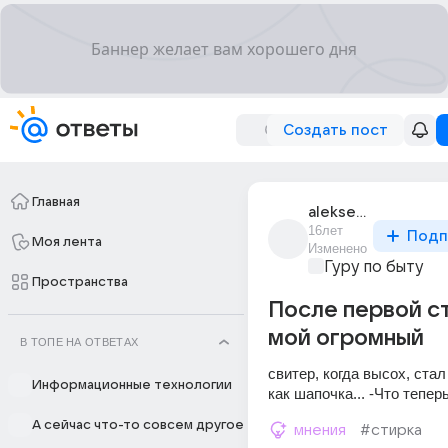
Создать пост
Главная
aleksey_752
16лет
Подп
Моя лента
Изменено
Гуру по быту
Пространства
После первой с
мой огромный
В ТОПЕ НА ОТВЕТАХ
свитер, когда высох, стал
Информационные технологии
как шапочка... -Что теперь
А сейчас что-то совсем другое
мнения
#стирка