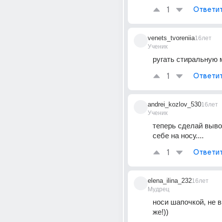
1
Ответи
venets_tvoreniia
16лет
Ученик
ругать стиральную
1
Ответи
andrei_kozlov_530
16лет
Ученик
теперь сделай вывод
себе на носу....
1
Ответи
elena_ilina_232
16лет
Мудрец
носи шапочкой, не 
же!))