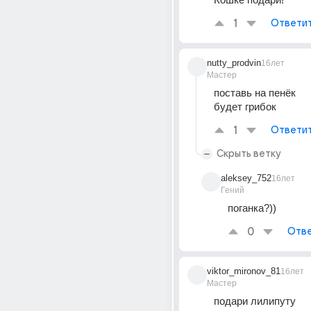
1
Ответи
nutty_prodvin
16лет
Мастер
поставь на пенёк 
будет грибок
1
Ответи
Скрыть ветку
aleksey_752
16лет
Гений
поганка?))
0
Отве
viktor_mironov_81
16лет
Мастер
подари лилипуту