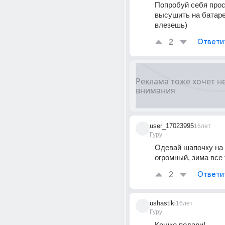
Попробуй себя прос
высушить на батаре
влезешь)
2
Ответи
user_17023995
16лет
Гуру
Одевай шапочку на 
огромный, зима все 
2
Ответи
ushastiki
16лет
Гуру
Кошке подари!