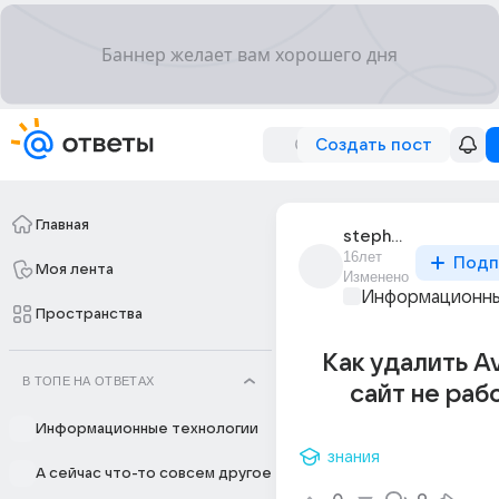
Создать пост
Главная
stephen_yadgaroff
16лет
Подп
Моя лента
Изменено
Информационны
Пространства
Как удалить Av
В ТОПЕ НА ОТВЕТАХ
сайт не раб
Информационные технологии
знания
А сейчас что-то совсем другое