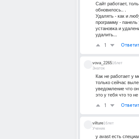
Сайт работает, тольк
обновилось.. . 
Удалять - как и люб
программу - панель 
установка и удалени
удалить...
1
Ответи
vova_2265
16лет
Знаток
Как не работает у ме
только сейчас выле
уведомление что он
это у тебя что то не
1
Ответи
vilture
16лет
Ученик
у avast есть специа