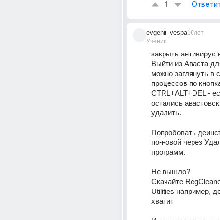
1
Ответи
evgenii_vespa
16лет
Ученик
закрыть антивирус 
Выйти из Аваста для
можно заглянуть в с
процессов по кнопка
CTRL+ALT+DEL - есл
остались авастовск
удалить. 
Попробовать деинст
по-новой через Удал
программ. 
Не вышло? 
Скачайте RegCleane
Utilities например, 
хватит 