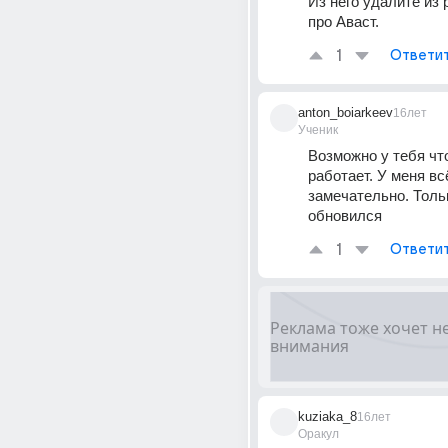
Из него удалите из 
про Аваст.
1
Ответи
anton_boiarkeev
16лет
Ученик
Возможно у тебя что-
работает. У меня всё
замечательно. Тольк
обновился
1
Ответи
kuziaka_8
16лет
Оракул