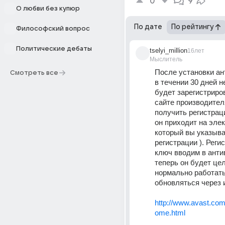
0
9
О любви без купюр
По дате
По рейтингу
Философский вопрос
Политические дебаты
tselyi_million
16лет
Мыслитель
После установки ан
Смотреть все
в течении 30 дней н
будет зарегистриров
сайте производител
получить регистрац
он приходит на эле
который вы указыва
регистрации ). Реги
ключ вводим в антив
теперь он будет цел
нормально работать
обновляться через и
http://www.avast.com
ome.html