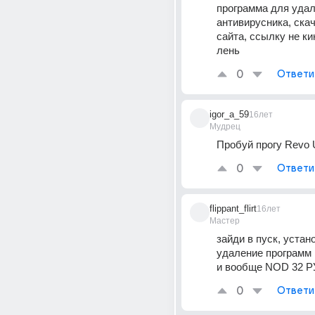
программа для удал
антивирусника, скач
сайта, ссылку не кин
лень
0
Ответи
igor_a_59
16лет
Мудрец
Пробуй прогу Revo U
0
Ответи
flippant_flirt
16лет
Мастер
зайди в пуск, устано
удаление программ 
и вообще NOD 32 Р
0
Ответи