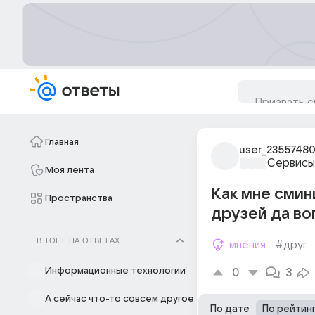
Главная
user_2355748
Сервисы
Моя лента
Как мне смин
Пространства
друзей да во
В ТОПЕ НА ОТВЕТАХ
мнения
#друг
Информационные технологии
0
3
А сейчас что-то совсем другое
По дате
По рейтин