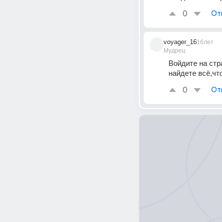
0
От
voyager_16
16лет
Мудрец
Войдите на стра
найдете всё,чт
0
От