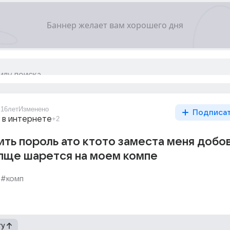
0
16лет
Изменено
Подписа
 в интернете
+2
ить пороль ато ктото заместа меня добо
пще шарется на моем компе
#комп
гу