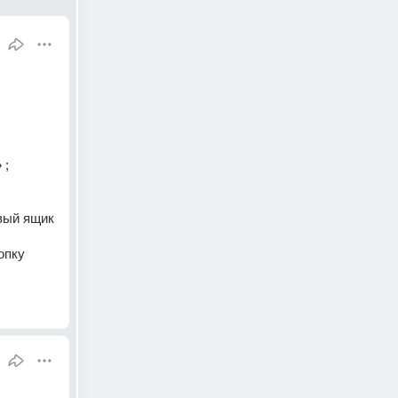
; 
вый ящик 
пку 