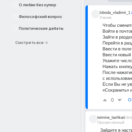
О любви без купюр
loboda_vladimir_1
Философский вопрос
Ученик
Чтобы сменить
Политические дебаты
Войти в почто
Зайти в разд
Перейти в раз
Смотреть все
Ввести в поле
Ввести новый 
Укажите число
Нажать кнопку
После нажатия
с использован
Если Вы не ув
«Сохранить» 
0
О
teimine_lashkari
16л
Просветленный
Зайдите в наст