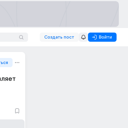
Создать пост
Войти
ться
вляет