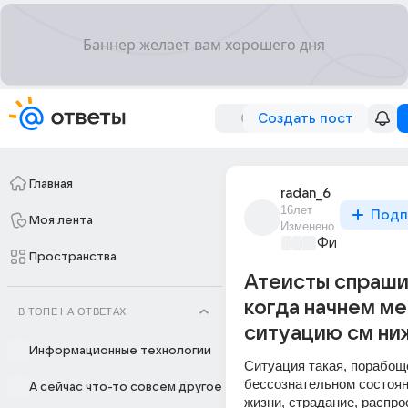
Создать пост
Главная
radan_6
16лет
Подп
Моя лента
Изменено
Философски
Пространства
Атеисты спраш
когда начнем ме
В ТОПЕ НА ОТВЕТАХ
ситуацию см ни
Информационные технологии
Ситуация такая, порабоще
бессознательном состоян
А сейчас что-то совсем другое
жизни, страдание, распро