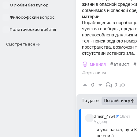
жизни в опасной среде жи
О любви без купюр
организмов и опасной сре
материи. 
Философский вопрос
Порабощение в порабощен
чувства свободы, среда о
Политические дебаты
приспособлена для жизни
тел - поиск родного измер
Смотреть все
пространства, возможен т
отсутствии истеного зла.
мнения
#атеист
#
#организм
0
9
По дате
По рейтингу
dimon_4754
16лет
Мудрец
я уже начал, ну и 
не спит)