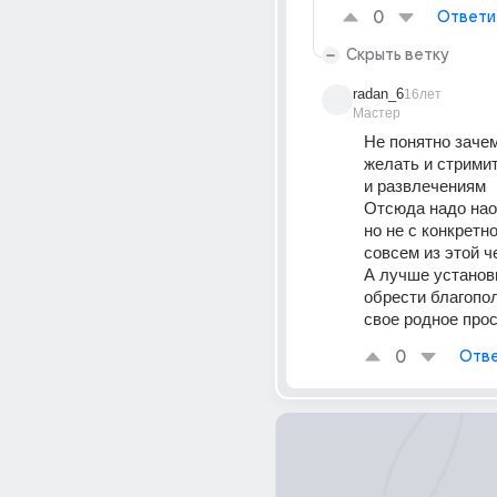
0
Ответи
Скрыть ветку
radan_6
16лет
Мастер
Не понятно зачем
желать и стримит
и развлечениям 
Отсюда надо нао
но не с конкретно
совсем из этой ч
А лучше установи
обрести благопол
свое родное прос
0
Отве