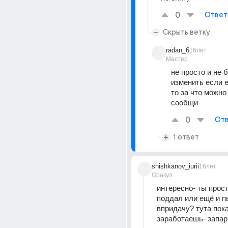
0
Ответ
Скрыть ветку
radan_6
16лет
Мастер
не просто и не б
изменить если е
то за что можно
сообщи
0
Отв
1 ответ
shishkanov_iurii
16лет
Оракул
интересно- ты прост
поддал или ещё и п
впридачу? тута пока
заработаешь- запар