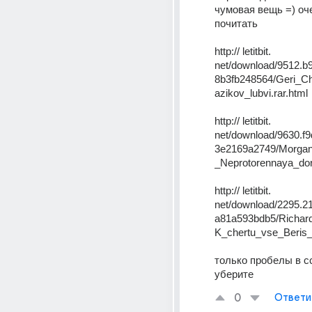
чумовая вещь =) оч
почитать 
http:// letitbit. 
net/download/9512.
8b3fb248564/Geri_
azikov_lubvi.rar.html 
http:// letitbit. 
net/download/9630.f
3e2169a2749/Morga
_Neprotorennaya_doro
http:// letitbit. 
net/download/2295.2
a81a593bdb5/Richar
только пробелы в с
уберите
0
Ответи