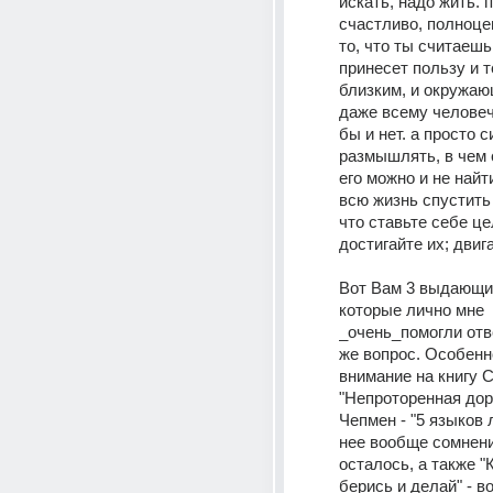
искать, надо жить. п
счастливо, полноцен
то, что ты считаешь
принесет пользу и те
близким, и окружаю
даже всему человеч
бы и нет. а просто с
размышлять, в чем 
его можно и не найти
всю жизнь спустить 
что ставьте себе цел
Вот Вам 3 выдающие
которые лично мне 
_очень_помогли отве
же вопрос. Особенн
внимание на книгу С
"Непроторенная доро
Чепмен - "5 языков 
нее вообще сомнени
осталось, а также "К
берись и делай" - в