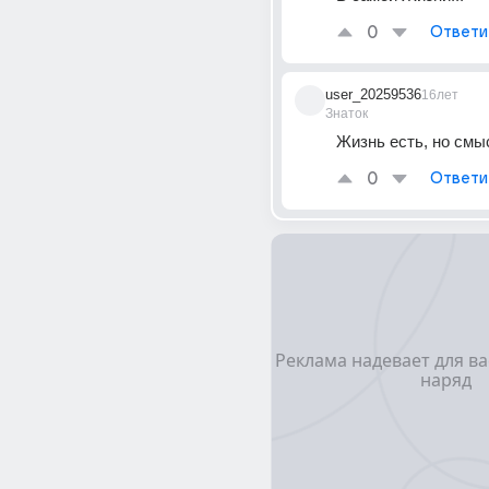
0
Ответи
user_20259536
16лет
Знаток
Жизнь есть, но смыс
0
Ответи