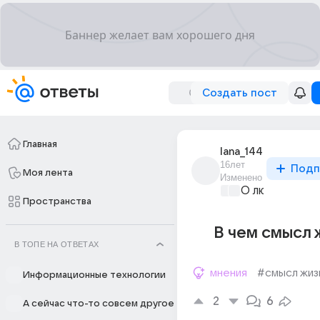
Создать пост
Главная
lana_144
16лет
Подп
Моя лента
Изменено
О любви без 
Пространства
В чем смысл 
В ТОПЕ НА ОТВЕТАХ
мнения
#смысл жиз
Информационные технологии
2
6
А сейчас что-то совсем другое