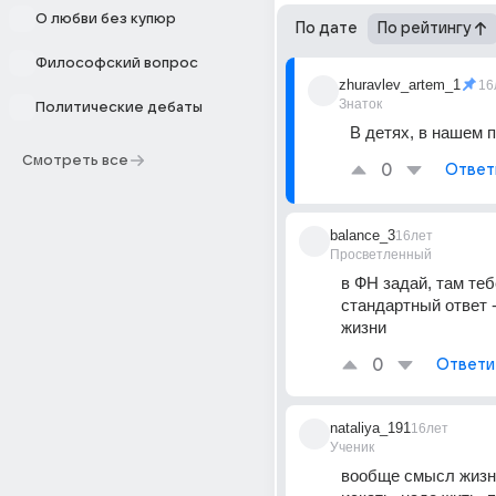
О любви без купюр
По дате
По рейтингу
Философский вопрос
zhuravlev_artem_1
16
Знаток
Политические дебаты
В детях, в нашем 
Смотреть все
0
Ответ
balance_3
16лет
Просветленный
в ФН задай, там теб
стандартный ответ -
жизни
0
Ответи
nataliya_191
16лет
Ученик
вообще смысл жизни