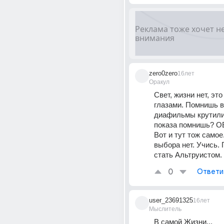
zero0zero
16лет
Оракул
Свет, жизни нет, это
глазами. Помнишь в
диафильмы крутили?
показа помнишь? О
Вот и тут тож самое
выбора нет. Учись. 
стать Альтруистом.
0
Ответи
user_23691325
16лет
Мыслитель
В самой Жизни...