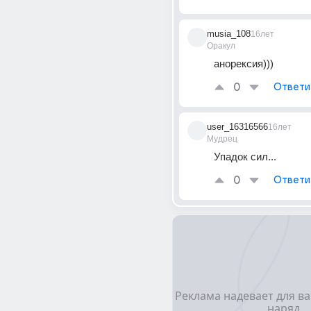
musia_108
16лет
Оракул
анорексия)))
0
Ответи
user_16316566
16лет
Мудрец
Упадок сил...
0
Ответи