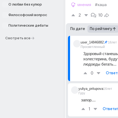
О любви без купюр
мнения
#каша
2
10
Философский вопрос
Политические дебаты
По дате
По рейтингу
Смотреть все
user_14846882
16лет
Просветленный
Здоровый станешь,
холестерина, будут
людоеды бегать...
0
Ответ
yuliya_pritupova
16лет
Гуру
запор....
1
Ответи