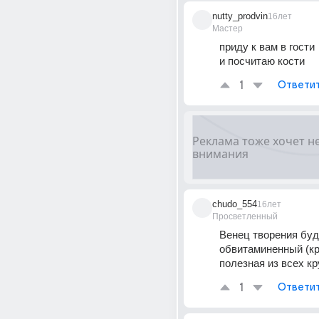
nutty_prodvin
16лет
Мастер
приду к вам в гости 
и посчитаю кости
1
Ответи
chudo_554
16лет
Просветленный
Венец творения буде
обвитаминенный (кр
полезная из всех кр
1
Ответи