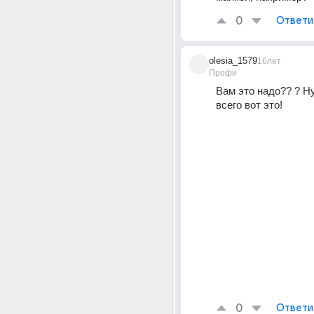
0
Ответи
olesia_1579
16лет
Профи
Вам это надо?? ? Ну.
всего вот это!
0
Ответи