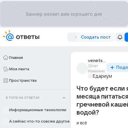
Создать пост
Главная
venets_tvoreniia
16лет
Подп
Моя лента
Изменено
Едариум
Пространства
Что будет если 
месяца питатьс
В ТОПЕ НА ОТВЕТАХ
гречневой каше
Информационные технологии
водой?
А сейчас что-то совсем другое
и всё