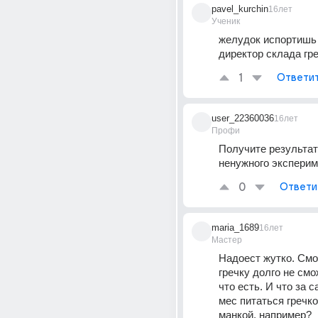
pavel_kurchin
16лет
Ученик
желудок испортишь 
директор склада гре
1
Ответи
user_22360036
16лет
Профи
Получите результат
ненужного экспериме
0
Ответи
maria_1689
16лет
Мастер
Надоест жутко. Смот
гречку долго не смож
что есть. И что за с
мес питаться гречко
манкой, например?