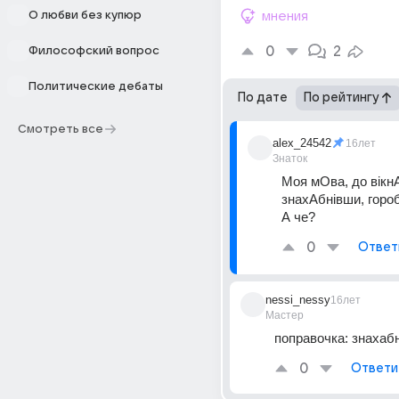
О любви без купюр
мнения
0
2
Философский вопрос
Политические дебаты
По дате
По рейтингу
Смотреть все
alex_24542
16лет
Знаток
Моя мОва, до вікнА
знахАбнівши, гороб
А че?
0
Ответ
nessi_nessy
16лет
Мастер
поправочка: знахаб
0
Ответи