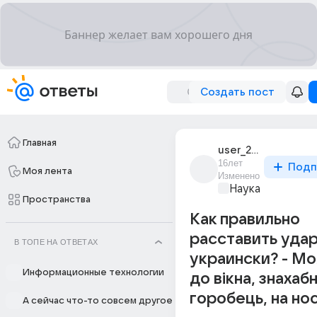
Создать пост
Главная
user_23927821
16лет
Подп
Моя лента
Изменено
Наука
Пространства
Как правильно
расставить удар
В ТОПЕ НА ОТВЕТАХ
украински? - Мо
Информационные технологии
до вікна, знахаб
горобець, на нос
А сейчас что-то совсем другое