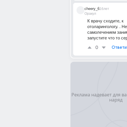
cheery_6
16лет
Оракул
К врачу сходите, к 
отоларингологу. . Не
самолечением заним
запустите что то се
0
Ответи