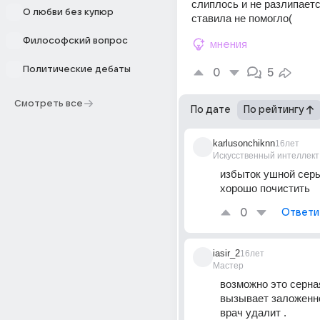
слиплось и не разлипаетс
О любви без купюр
ставила не помогло(
Философский вопрос
мнения
Политические дебаты
0
5
Смотреть все
По дате
По рейтингу
karlusonchiknn
16лет
Искусственный интеллект
избыток ушной серы
хорошо почистить
0
Ответи
iasir_2
16лет
Мастер
возможно это серная
вызывает заложенно
врач удалит .