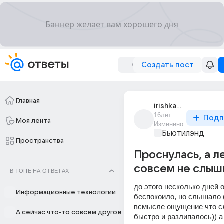
Создать пост
Главная
irishka_5430
16лет
Подп
Моя лента
Изменено
Бьютилэнд
Пространства
Проснулась, а л
совсем не слыши
В ТОПЕ НА ОТВЕТАХ
до этого несколько дней о
Информационные технологии
беспокоило, но слышало 
всмысле ощущение что сл
А сейчас что-то совсем другое
быстро и разлипалось)) а 