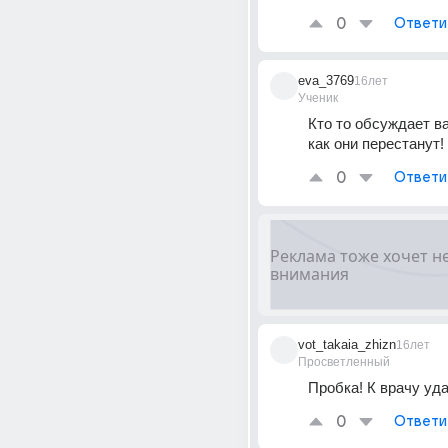
0
Ответи
eva_3769
16лет
Ученик
Кто то обсуждает ва
как они перестанут!
0
Ответи
vot_takaia_zhizn
16лет
Просветленный
Пробка! К врачу уда
0
Ответи