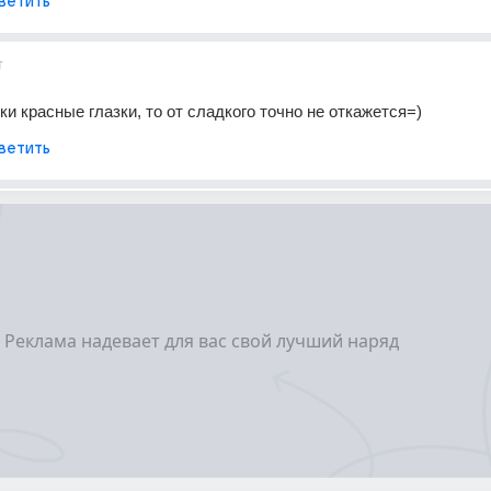
ветить
т
ки красные глазки, то от сладкого точно не откажется=)
ветить