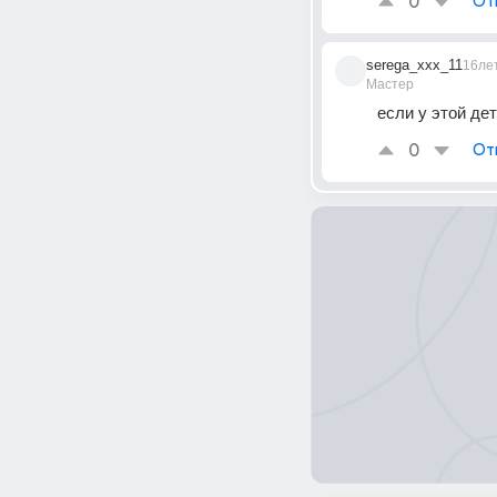
0
От
serega_xxx_11
16ле
Мастер
если у этой дет
0
От