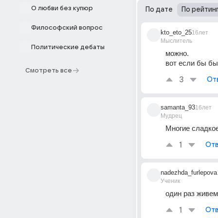
О любви без купюр
По дате
По рейтин
Философский вопрос
kto_eto_25
16лет
Мыслитель
Политические дебаты
можно. 
вот если бы бы
Смотреть все
3
От
samanta_93
16лет
Мудрец
Многие сладкое
1
Отв
nadezhda_furlepova
Ученик
один раз живем
1
Отв