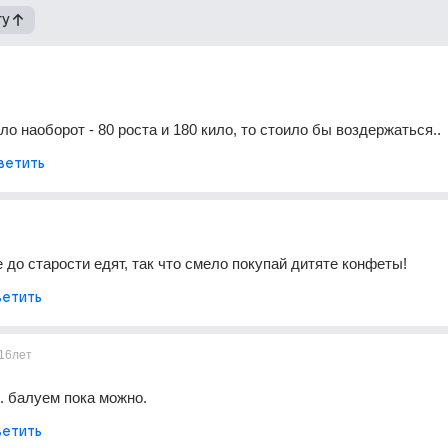
гу
ло наоборот - 80 роста и 180 кило, то стоило бы воздержаться..
ветить
 до старости едят, так что смело покупай дитяте конфеты!
етить
16лет
. балуем пока можно.
етить