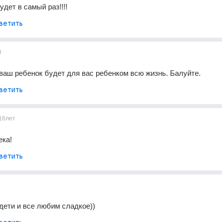
удет в самый раз!!!!
ветить
т
ваш ребенок будет для вас ребенком всю жизнь. Балуйте.
ветить
16лет
ека!
ветить
дети и все любим сладкое))