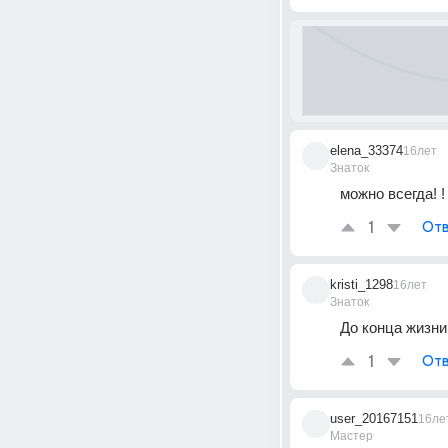
elena_33374
16лет
Знаток
можно всегда! !
1
Отв
kristi_1298
16лет
Знаток
До конца жизни!
1
Отв
user_20167151
16ле
Мастер