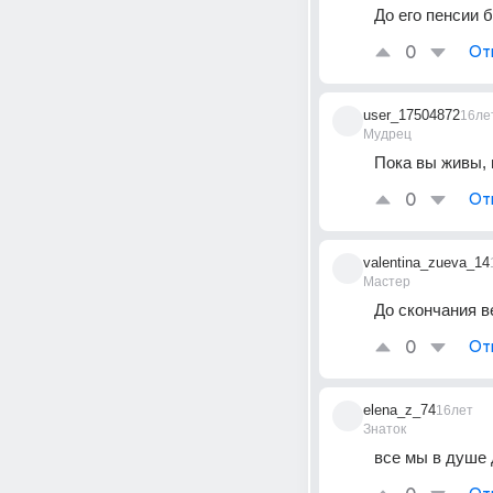
До его пенсии б
0
От
user_17504872
16ле
Мудрец
Пока вы живы, 
0
От
valentina_zueva_14
Мастер
До скончания в
0
От
elena_z_74
16лет
Знаток
все мы в душе 