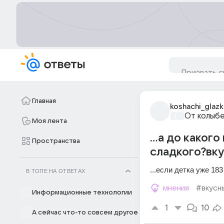
Главная
koshachi_glazk
От колыбе
Моя лента
...а до каког
Пространства
сладкого?вку
...если детка уже 183
В ТОПЕ НА ОТВЕТАХ
мнения
#вкусн
Информационные технологии
1
10
А сейчас что-то совсем другое