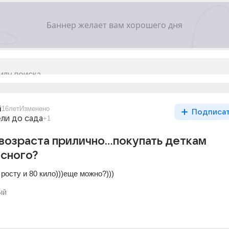
i
16лет
Изменено
Подписа
ли до сада
+1
о возраста прилично...покупать деткам
сного?
 росту и 80 кило)))еще можно?)))
ый