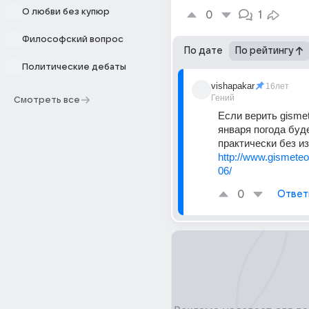
О любви без купюр
0
1
Философский вопрос
По дате
По рейтингу
Политические дебаты
vishapakar
16лет
Гений
Смотреть все
Если верить gismete
января погода буде
практически без из
http://www.gismeteo.
06/
0
Ответ