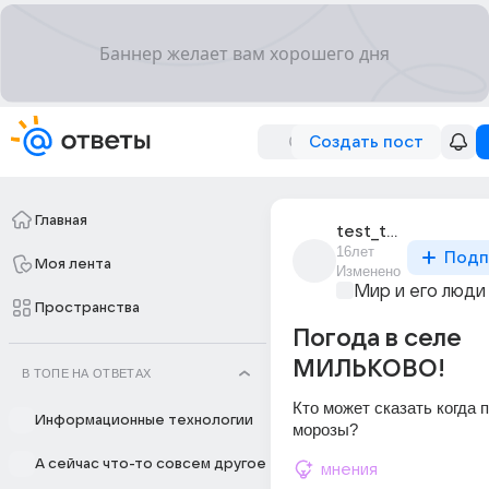
Создать пост
Главная
test_test_179
16лет
Подп
Моя лента
Изменено
Мир и его люди
Пространства
Погода в селе
МИЛЬКОВО!
В ТОПЕ НА ОТВЕТАХ
Кто может сказать когда п
Информационные технологии
морозы?
А сейчас что-то совсем другое
мнения