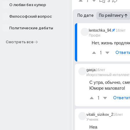
1
3
О любви без купюр
По дате
По рейтингу
Философский вопрос
Политические дебаты
lentochka_94
16лет
Профи
Смотреть все
Нет, жизнь продляю
1
Ответ
gasja
16лет
Искусственный интеллект
С утра, обычно, сме
Юморе маловато!
1
Ответи
vitalii_sizikov_2
16лет
Ученик
Неа