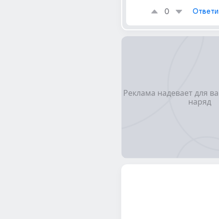
0
Ответи