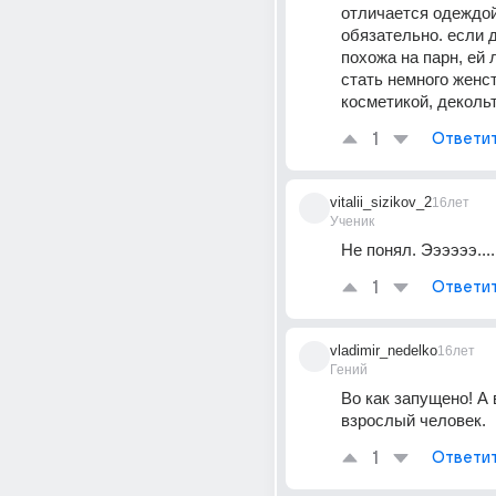
отличается одеждой,
обязательно. если 
похожа на парн, ей 
стать немного женст
косметикой, декольт
1
Ответи
vitalii_sizikov_2
16лет
Ученик
Не понял. Ээээээ....
1
Ответи
vladimir_nedelko
16лет
Гений
Во как запущено! А 
взрослый человек.
1
Ответи