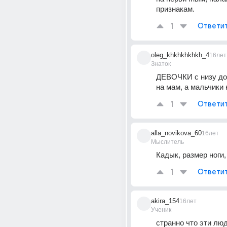
признакам.
1
Ответи
oleg_khkhkhkhkh_4
16лет
Знаток
ДЕВОЧКИ с низу до 
на мам, а мальчики 
1
Ответи
alla_novikova_60
16лет
Мыслитель
Кадык, размер ноги,
1
Ответи
akira_154
16лет
Ученик
странно что эти люд