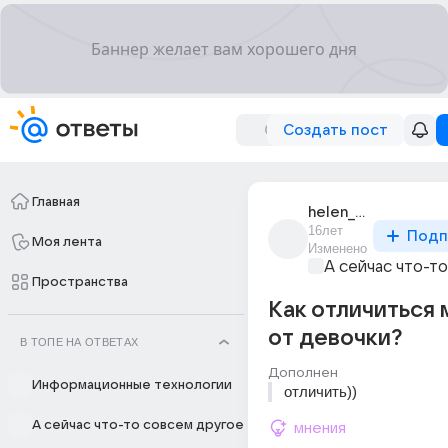
Создать пост
Главная
helen_the_sun
16лет
Подп
Моя лента
Изменено
А сейчас что-т
Пространства
Как отличиться 
от девочки?
В ТОПЕ НА ОТВЕТАХ
Дополнен
Информационные технологии
отличить))
А сейчас что-то совсем другое
мнения