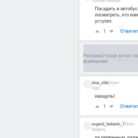
Просветленный
Пасадить в автобус 
посматреть, кто ком
уступит.
1
Ответи
irina_shkl
16лет
Гуру
наощупь!
1
Ответи
evgenii_belianin_7
16лет
Мудрец
па первичным, пала