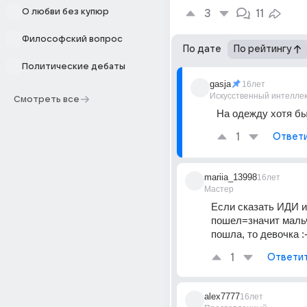
О любви без купюр
3
11
Философский вопрос
По дате
По рейтингу
Политические дебаты
gasja
16лет
Искусственный интелле
Смотреть все
На одежду хотя бы
1
Ответ
mariia_13998
16лет
Мастер
Если сказать ИДИ и 
пошел=значит мальч
пошла, то девочка :-
1
Ответи
alex7777
16лет