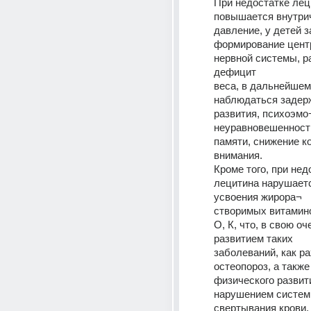
При недостатке лец
повышается внутрич
давление, у детей з
формирование цент
нервной системы, р
дефицит 
веса, в дальнейшем 
наблюдаться задерж
развития, психоэмо
неуравновешенность
памяти, снижение к
внимания. 
Кроме того, при недо
лецитина нарушаетс
усвоения жирора¬ 
створимых витаминов
О, К, что, в свою оч
развитием таких 
заболеваний, как рах
остеопороз, а также
физического развити
нарушением систем
свертывания крови,