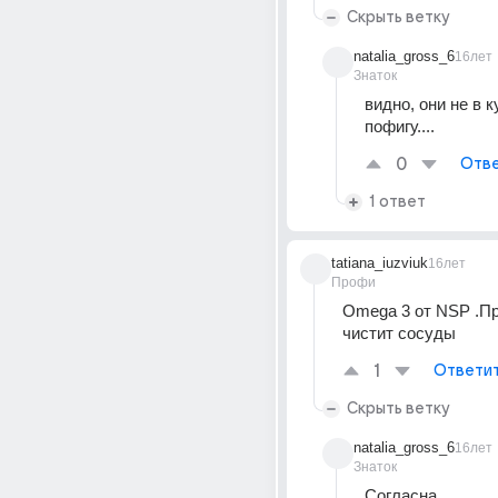
Скрыть ветку
natalia_gross_6
16лет
Знаток
видно, они не в к
пофигу....
0
Отве
1 ответ
tatiana_iuzviuk
16лет
Профи
Omega 3 от NSP .Пр
чистит сосуды
1
Ответи
Скрыть ветку
natalia_gross_6
16лет
Знаток
Согласна....