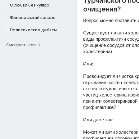
Турчинского по
О любви без купюр
очищения?
Философский вопрос
Вопрос можно поставить и
Политические дебаты
Существует ли анти холе
виды профилактики сосуд
(очищение сосудов от сло
Смотреть все
холестерина) 
Или: 
Провоцирует ли чистка кр
отрывание частиц холесте
стенок сосудов, или отка
частиц холестерина проис
при анти холестериновой 
профилактике? 
Или даже так: 
Может ли анти холестери
профилактика спровоциро