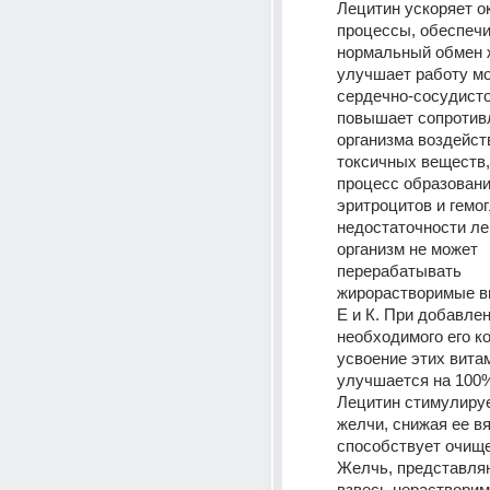
Лецитин ускоряет о
процессы, обеспечи
нормальный обмен ж
улучшает работу моз
сердечно-сосудисто
повышает сопротив
организма воздейст
токсичных веществ,
процесс образовани
эритроцитов и гемог
недостаточности ле
организм не может 
перерабатывать 
жирорастворимые ви
Е и К. При добавлен
необходимого его ко
усвоение этих витам
улучшается на 100%
Лецитин стимулируе
желчи, снижая ее вя
способствует очище
Желчь, представля
взвесь нерастворим