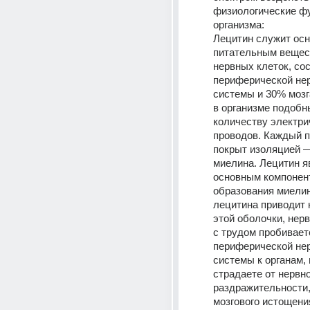
физиологические фу
организма: 
Лецитин служит осн
питательным вещес
нервных клеток, со
периферической нер
системы и 30% мозга
в организме подобн
количеству электри
проводов. Каждый п
покрыт изоляцией —
миелина. Лецитин я
основным компонент
образования миелин
лецитина приводит 
этой оболочки, нер
с трудом пробиваетс
периферической нер
системы к органам, 
страдаете от нервно
раздражительности, 
мозгового истощения