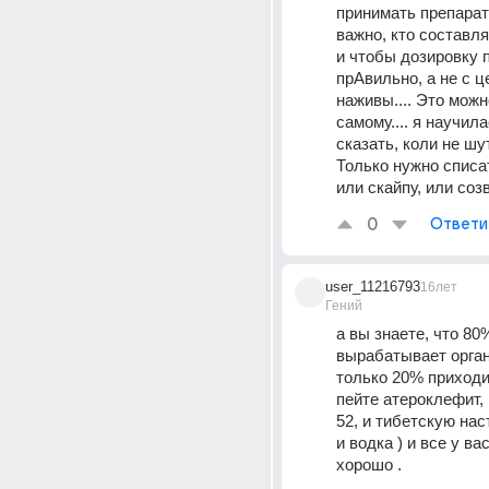
принимать препарат
важно, кто составля
и чтобы дозировку по
прАвильно, а не с ц
наживы.... Это можн
самому.... я научила
сказать, коли не шут
Только нужно списат
или скайпу, или созв
0
Ответи
user_11216793
16лет
Гений
а вы знаете, что 80
вырабатывает орган
только 20% приходи
пейте атероклефит, 
52, и тибетскую наст
и водка ) и все у вас
хорошо .