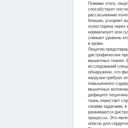
Помимо этого, лецит
способствует посте
рассасыванию холе
бляшек, ускоряет в
холестерина через к
нормализует или су
снижает уровень ег
в крови. 
Лецитин предотвращ
дистрофических про
мышечных тканях. В
исследований специ
обнаружено, что фи
нагрузки требуют его
повышенного содерж
мышечных волокнах
дефиците лецитина
ткань перестает спр
своими задачами, в 
развиваются дистро
процессы. Это явле
опасно для сердеч