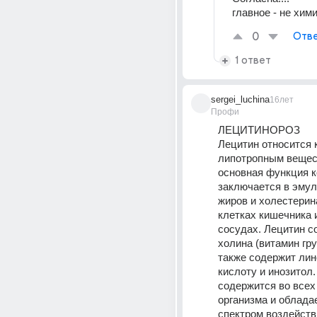
главное - не хими
0
Отве
1 ответ
sergei_luchina
16лет
Профи
ЛЕЦИТИНОРОЗ 
Лецитин относится к
липотропным вещест
основная функция к
заключается в эмул
жиров и холестерина
клетках кишечника 
сосудах. Лецитин со
холина (витамин груп
также содержит лин
кислоту и инозитол.
содержится во всех 
организма и облада
спектром воздействи