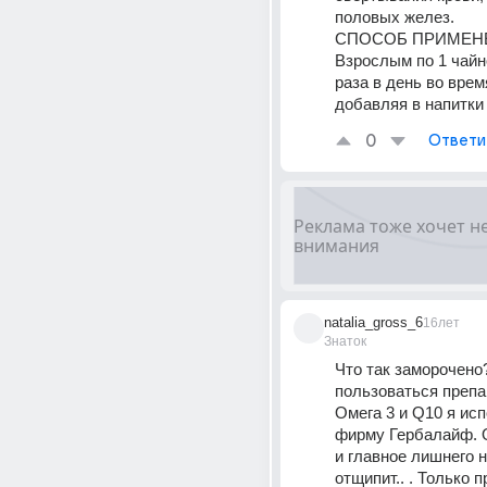
половых желез. 
СПОСОБ ПРИМЕНЕ
Взрослым по 1 чайно
раза в день во время
добавляя в напитки
0
Ответи
natalia_gross_6
16лет
Знаток
Что так заморочено
пользоваться препа
Омега 3 и Q10 я исп
фирму Гербалайф. О
и главное лишнего н
отщипит.. . Только п