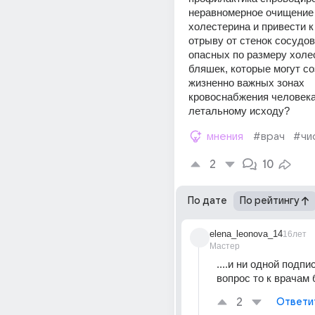
неравномерное очищение 
холестерина и привести к
отрыву от стенок сосудов
опасных по размеру холе
бляшек, которые могут со
жизненно важных зонах 
кровоснабжения человека 
летальному исходу?
мнения
#врач
#чи
2
10
По дате
По рейтингу
elena_leonova_14
16лет
Мастер
....и ни одной подписи
вопрос то к врачам б
2
Ответи