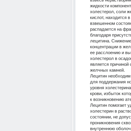
жидкости компоненто
холестерол, соли ж
кислот, находится в
взвешенном состоян
распадается на фрак
благодаря присутств
лецитина. Снижение 
концентрации в желч
ее расслоению и вы
холестерол в осадок
является причиной 
желчных камней. 
Лецитин необходим 
для поддержания но
уровня холестерина 
крови, избыток кото
к возникновению ате
Лецитин помогает у
холестерин в раств
состоянии, не допуск
проникновения сквоз
внутреннюю оболочк