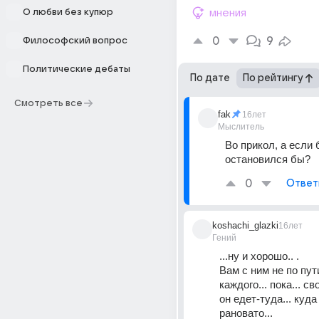
О любви без купюр
мнения
0
9
Философский вопрос
Политические дебаты
По дате
По рейтингу
Смотреть все
fak
16лет
Мыслитель
Во прикол, а если 
остановился бы?
0
Ответ
koshachi_glazki
16лет
Гений
...ну и хорошо.. . 
Вам с ним не по пути
каждого... пока... сво
он едет-туда... куда
рановато...