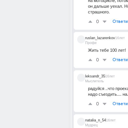
на мотоцикле, потом
он дальше уехал. Ни
страшного.
0
Ответи
ruslan_lazarenkov
16лет
Профи
Жить тебе 100 лет!
0
Ответи
leksandr_35
16лет
Мыслитель
радуйся ..что проеха
надо съездить.... на
0
Ответи
natalia_n_54
16лет
Мудрец