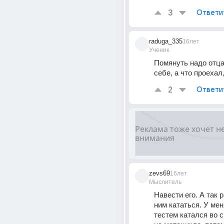
3
Ответи
raduga_335
16лет
Ученик
Помянуть надо отца
себе, а что проехал
2
Ответи
zevs69
16лет
Мыслитель
Навести его. А так р
ним кататься. У мен
тестем катался во с