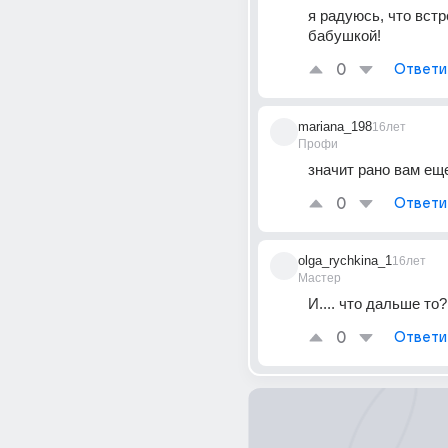
я радуюсь, что встр
бабушкой!
0
Ответи
mariana_198
16лет
Профи
значит рано вам еще
0
Ответи
olga_rychkina_1
16лет
Мастер
И.... что дальше то?
0
Ответи