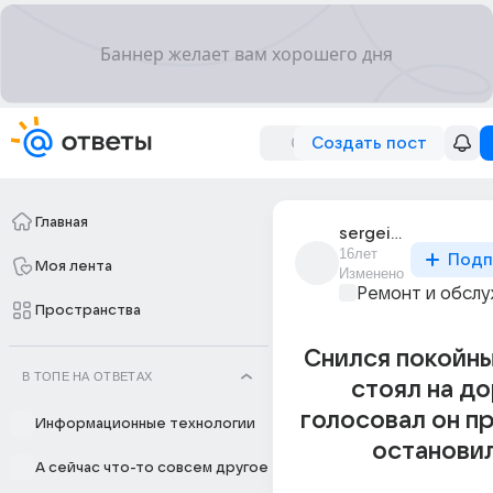
Создать пост
Главная
sergei_petrov_1857
16лет
Подп
Моя лента
Изменено
Ремонт и обслу
Пространства
Снился покойны
В ТОПЕ НА ОТВЕТАХ
стоял на д
голосовал он п
Информационные технологии
останови
А сейчас что-то совсем другое