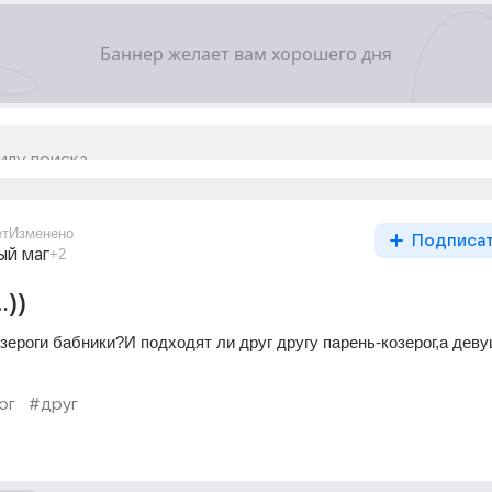
ет
Изменено
Подписа
ый маг
+2
.))
зероги бабники?И подходят ли друг другу парень-козерог,а деву
ог
#друг