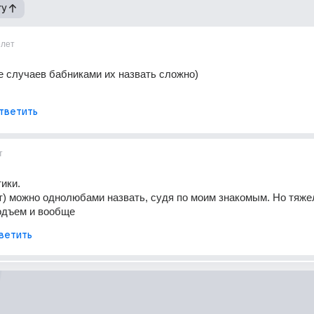
гу
6лет
 случаев бабниками их назвать сложно) 
тветить
т
ики. 
т) можно однолюбами назвать, судя по моим знакомым. Но тяже
подъем и вообще
ветить