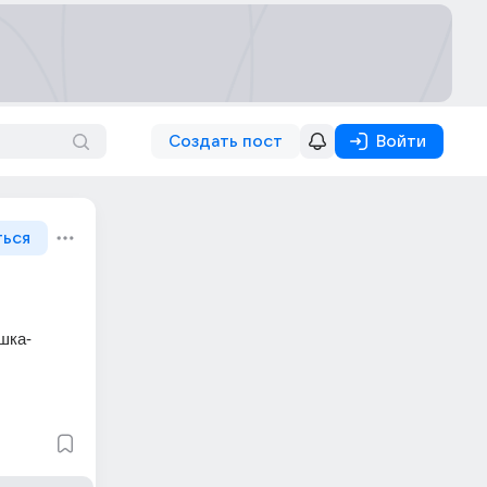
Создать пост
Войти
ться
шка-