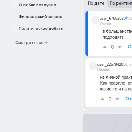
По дате
По рейтин
О любви без купюр
Философский вопрос
user_6786282
1
Ученик
Политические дебаты
в большенстве
подходят)
Смотреть все
0
О
user_22678420
16ле
Профи
из личной практ
Как правило не
какие-то и на 
0
От