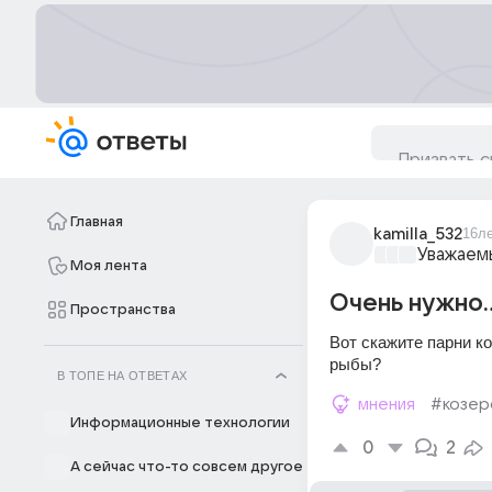
Главная
kamilla_532
16л
Уважаем
Моя лента
Очень нужно..
Пространства
Вот скажите парни ко
рыбы?
В ТОПЕ НА ОТВЕТАХ
мнения
#козер
Информационные технологии
0
2
А сейчас что-то совсем другое