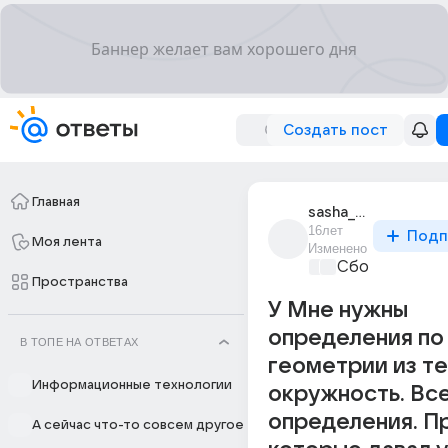
Создать пост
Главная
sasha_nekhoroshikh
16лет
Подп
Моя лента
Изменено
Сборная Дом
Пространства
У Мне нужны
определения по
В ТОПЕ НА ОТВЕТАХ
геометрии из т
Информационные технологии
окружность. Вс
определения. П
А сейчас что-то совсем другое