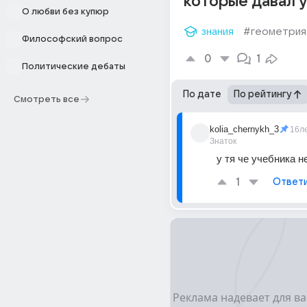
которые давал у
О любви без купюр
знания
#геометрия
Философский вопрос
0
1
Политические дебаты
По дате
По рейтингу
Смотреть все
kolia_chernykh_3
16л
Знаток
у тя че учебника н
1
Ответ