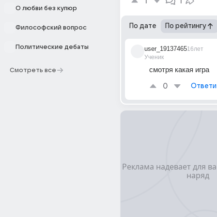
1
1
О любви без купюр
По дате
По рейтингу
Философский вопрос
Политические дебаты
user_19137465
16лет
Ученик
смотря какая игра
Смотреть все
0
Ответи