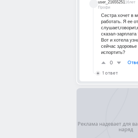
user_21655251
16лет
Профи
Сестра хочет в мо
работать. Я ее о
слушает,говорит,е
сказал-зарплата 
Вот и хотела узн
сейчас здоровье 
испортить?
0
Отве
1 ответ