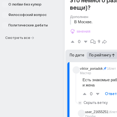
это немного ра
О любви без купюр
вещи)?
Философский вопрос
Дополнен
В Москве.
Политические дебаты
мнения
Смотреть все
0
9
По дате
По рейтингу
viktor_poriadok
16лет
Мастер
Есть знакомые раб
и жена
0
Ответ
Скрыть ветку
user_21655251
16лет
Профи