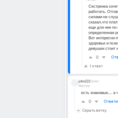
Сестренка хочет
работать. Отгов
силами-не слуша
сказал,что плат
еще для нее по 
определенная ро
Вот интересно-п
здоровье и псих
девушки стоит и
0
Отв
1 ответ
john222
16лет
Мастер
есть знакомые.... а 
0
Ответи
Скрыть ветку