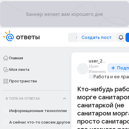
Создать пост
Главная
user_21655251
16лет
Подп
Моя лента
Изменено
Работа и ее пра
Пространства
Кто-нибудь рабо
морге санитаро
В ТОПЕ НА ОТВЕТАХ
санитаркой (не
Информационные технологии
санитаром морг
просто санитар
А сейчас что-то совсем другое