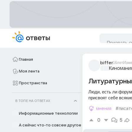
Главная
biffer
16лет
Изме
Киномани
Моя лента
Литуратурны
Пространства
Люди, есть ли форум 
присвоят себе всяки
В ТОПЕ НА ОТВЕТАХ
мнения
#писат
Информационные технологии
0
5
А сейчас что-то совсем другое