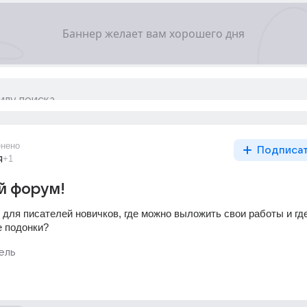
нено
Подписа
я
+1
й форум!
для писателей новичков, где можно выложить свои работы и где 
е подонки?
ель