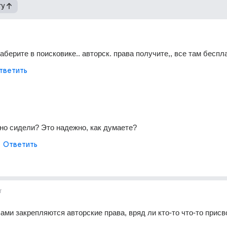
гу
 наберите в поисковике.. авторск. права получите,, все там беспл
тветить
но сидели? Это надежно, как думаете?
Ответить
т
а Вами закрепляются авторские права, вряд ли кто-то что-то присв