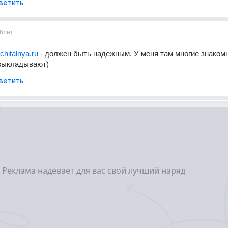
ветить
6лет
hitalnya.ru
 - должен быть надежным. У меня там многие знакомы
 выкладывают)
ветить