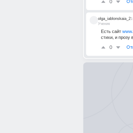
0
От
olga_iablonskaia_2
1
Ученик
Есть сайт 
www.c
стихи, и прозу
0
От