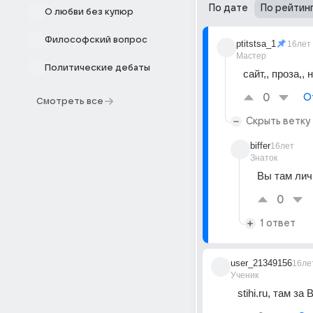
По дате
По рейтин
О любви без купюр
Философский вопрос
ptitstsa_1
16лет
Мастер
Политические дебаты
сайт,, проза,,
0
О
Смотреть все
Скрыть ветку
biffer
16лет
Знаток
Вы там лич
0
1 ответ
user_21349156
16ле
Ученик
stihi.ru, там з