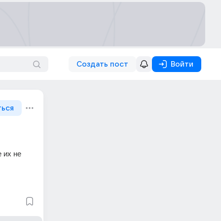
Создать пост
Войти
ться
их не 