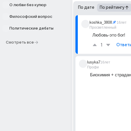
О любви без купюр
По дате
По рейтингу
Философский вопрос
koshka_3808
16лет
Просветленный
Политические дебаты
Любовь-это бог!
Смотреть все
1
Ответ
lusyka7
16лет
Профи
Биохимия + страда