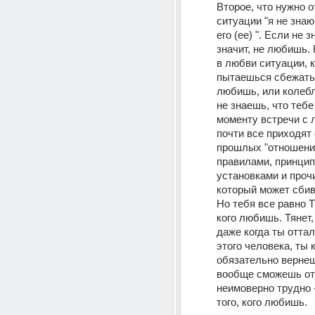
Второе, что нужно о
ситуации "я не знаю
его (ее) ". Если не з
значит, не любишь. 
в любви ситуации, к
пытаешься сбежать о
любишь, или колебл
не знаешь, что тебе 
моменту встречи с 
почти все приходят 
прошлых "отношений
правилами, принцип
установками и проч
который может сбива
Но тебя все равно Т
кого любишь. Тянет, 
даже когда ты отта
этого человека, ты к
обязательно вернеш
вообще сможешь отт
неимоверно трудно -
того, кого любишь. 