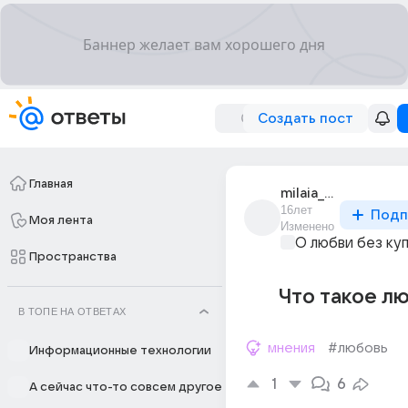
Создать пост
Главная
milaia_1001
16лет
Подп
Моя лента
Изменено
О любви без ку
Пространства
Что такое л
В ТОПЕ НА ОТВЕТАХ
мнения
#любовь
Информационные технологии
1
6
А сейчас что-то совсем другое