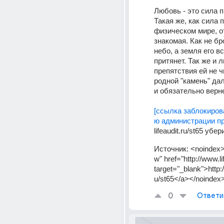
Любовь - это сила п
Такая же, как сила 
физическом мире, о
знакомая. Как не бр
небо, а земля его вс
притянет. Так же и л
препятствия ей не чи
родной "камень" дал
и обязательно верне
[ссылка заблокиров
ю администрации пр
lifeaudit.ru/st65 убе
Источник:
<noindex>
w" href="http://www.li
target="_blank">http:/
u/st65</a></noindex
0
Ответи