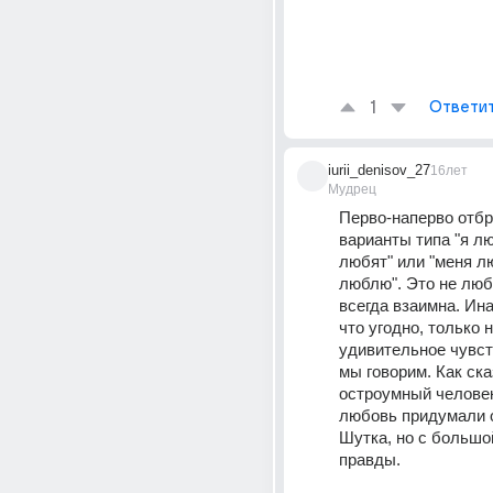
1
Ответи
iurii_denisov_27
16лет
Мудрец
Перво-наперво отб
варианты типа "я лю
любят" или "меня люб
люблю". Это не люб
всегда взаимна. Инач
что угодно, только н
удивительное чувств
мы говорим. Как ска
остроумный человек
любовь придумали о
Шутка, но с большо
правды. 