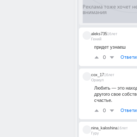
aleks735
16лет
Гений
придет узнаеш
0
Ответи
cox_17
16лет
Оракул
Любить — это наход
другого свое собств
счастье.
0
Ответи
nina_kaloshina
16лет
Гуру