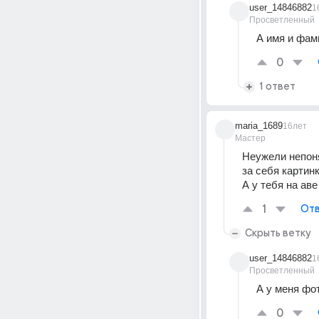
user_14846882
1
Просветленный
А имя и фам
0
1 ответ
maria_1689
16лет
Мастер
Неужели непоня
за себя картинк
А у тебя на ав
1
Отв
Скрыть ветку
user_14846882
1
Просветленный
А у меня фот
0