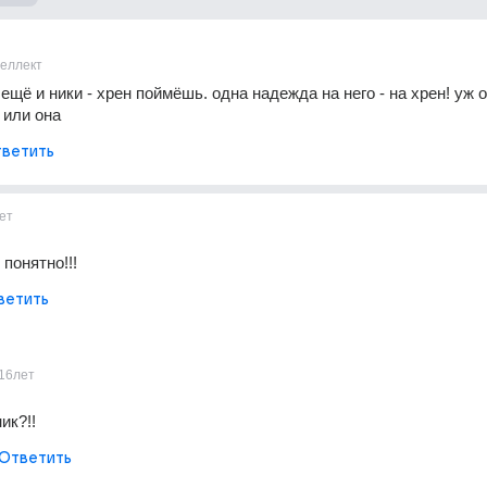
теллект
ещё и ники - хрен поймёшь. одна надежда на него - на хрен! уж он
 или она
ветить
ет
 понятно!!!
ветить
16лет
ик?!!
Ответить