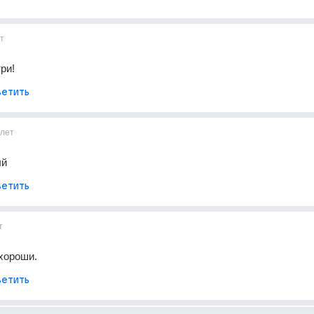
т
ри!
етить
лет
ый
етить
т
 хороши.
етить