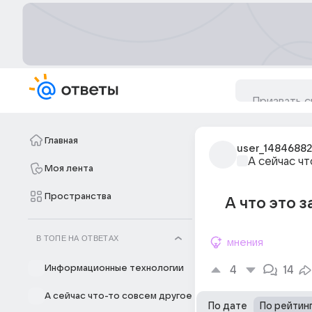
Главная
user_14846882
А сейчас ч
Моя лента
Пространства
А что это з
В ТОПЕ НА ОТВЕТАХ
мнения
Информационные технологии
4
14
А сейчас что-то совсем другое
По дате
По рейтин