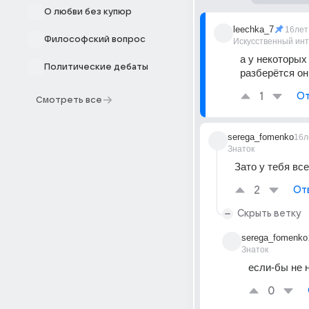
О любви без купюр
leechka_7
16лет
Философский вопрос
Искусственный ин
а у некоторых 
Политические дебаты
разберётся он
1
От
Смотреть все
serega_fomenko
16л
Знаток
Зато у тебя все
2
От
Скрыть ветку
serega_fomenko
Знаток
если-бы не н
0