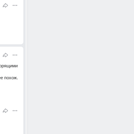
орящими 
ее похож.