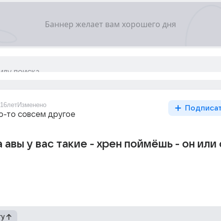
16лет
Изменено
Подписа
то-то совсем другое
а авы у вас такие - хрен поймёшь - он или
гу