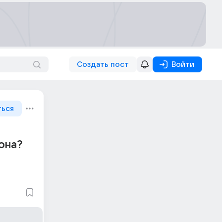
Создать пост
Войти
ться
 она?