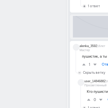
1 ответ
alenka_3592
16лет
Мастер
пушистик, а ты 
1
Отв
Скрыть ветку
user_14846882
1
Просветленный
Кто пушистик
0
1 ответ