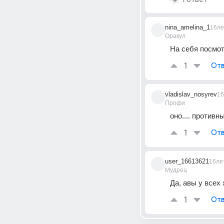
nina_amelina_1
16ле
Оракул
На себя посмот
1
Отв
vladislav_nosyrev
16
Профи
оно.... противн
1
Отв
user_16613621
16ле
Мудрец
Да, авы у всех
1
Отв