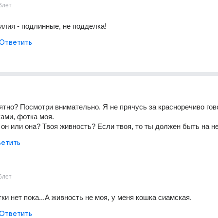
6лет
илия - подлинные, не подделка!
Ответить
тно? Посмотри внимательно. Я не прячусь за красноречиво гов
ами, фотка моя. 
е он или она? Твоя живность? Если твоя, то ты должен быть на н
етить
6лет
ки нет пока...А живность не моя, у меня кошка сиамская.
Ответить