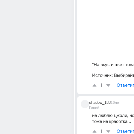
"На вкус и цвет тов
Источник:
Выбирайте
1
Ответи
shadow_183
16лет
Гений
не люблю Джоли, но
тоже не красотка...
1
Ответи