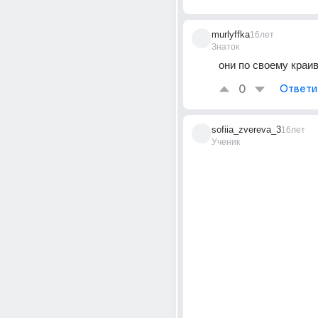
murlyffka
16лет
Знаток
они по своему краи
0
Ответи
sofiia_zvereva_3
16лет
Ученик