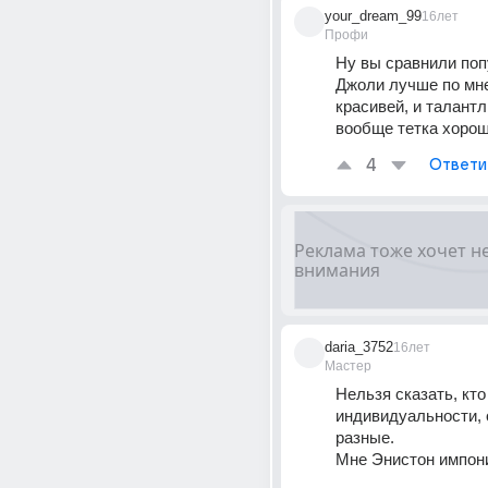
your_dream_99
16лет
Профи
Ну вы сравнили попу
Джоли лучше по мне)
красивей, и талантли
вообще тетка хороша
4
Ответи
daria_3752
16лет
Мастер
Нельзя сказать, кто
индивидуальности, о
разные. 
Мне Энистон импон