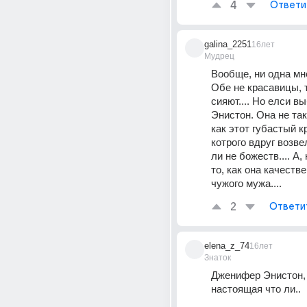
4
Ответи
galina_2251
16лет
Мудрец
Вообще, ни одна мне
Обе не красавицы, т
сияют.... Но елси вы
Энистон. Она не так
как этот губастый кр
котрого вдруг возвел
ли не божеств.... А, 
то, как она качестве
чужого мужа....
2
Ответи
elena_z_74
16лет
Знаток
Дженифер Энистон, 
настоящая что ли..