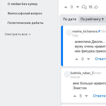
О любви без купюр
0
18
Философский вопрос
По дате
По рейтингу
Политические дебаты
marina_kichanova
16л
Смотреть все
Гуру
анжелина Джоли... 
мужу очень нравится
нее фигурка прикол
0
Ответ
liudmila_ruban_2
16лет
Знаток
мне больше нравит
Энистон
5
Ответи