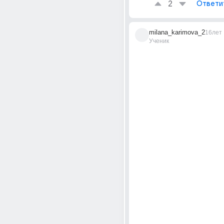
2
Ответи
milana_karimova_2
16лет
Ученик