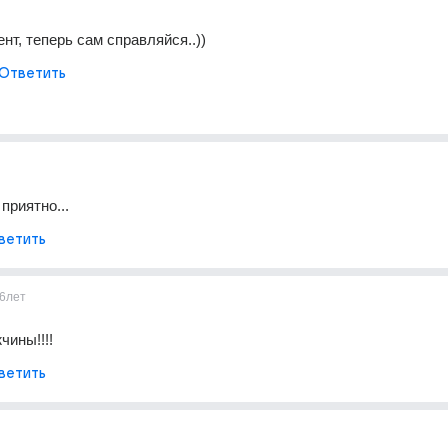
нт, теперь сам справляйся..))
Ответить
 приятно...
ветить
6лет
чины!!!!
ветить