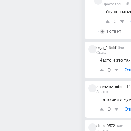
Просветленный
Упущен моме
0
1 ответ
olga_48688
16лет
Оракул
Часто и это так
0
От
zhuravlev_artem_1
1
Знаток
На то они и муж
0
От
dima_9572
16лет