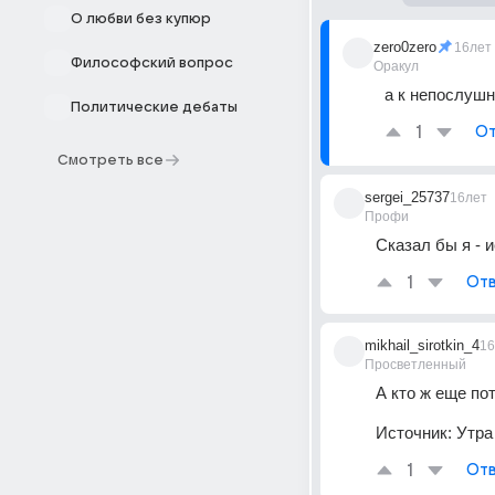
О любви без купюр
zero0zero
16лет
Философский вопрос
Оракул
а к непослушным
Политические дебаты
1
От
Смотреть все
sergei_25737
16лет
Профи
Сказал бы я - и
1
Отв
mikhail_sirotkin_4
16
Просветленный
А кто ж еще пот
Источник:
Утра
1
Отв