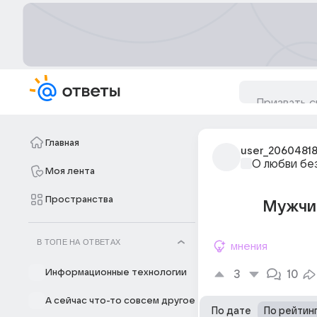
Главная
user_2060481
О любви бе
Моя лента
Пространства
Мужчин
В ТОПЕ НА ОТВЕТАХ
мнения
Информационные технологии
3
10
А сейчас что-то совсем другое
По дате
По рейтин