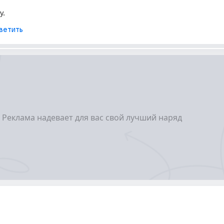
у.
ветить