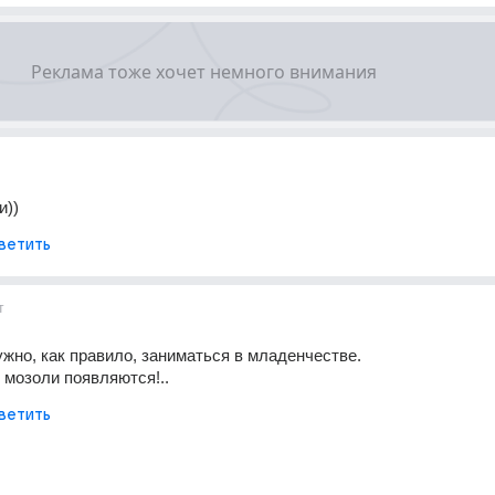
и))
ветить
т
жно, как правило, заниматься в младенчестве. 
е мозоли появляются!..
ветить