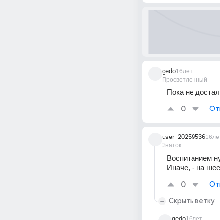
gedo
16лет
Просветленный
Пока не достал
0
От
user_20259536
16ле
Знаток
Воспитанием ну
Иначе, - на ше
0
От
Скрыть ветку
gedo
16лет