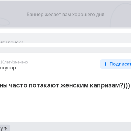
8
16лет
Изменено
Подписа
з купюр
ы часто потакают женским капризам?)))
гу