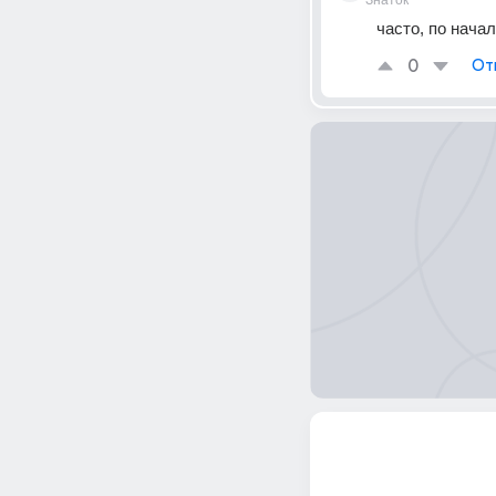
Знаток
часто, по начал
0
От