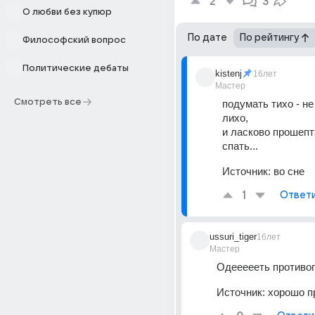
2
3
О любви без купюр
По дате
По рейтингу
Философский вопрос
Политические дебаты
kistenj
16лет
Мастер
Смотреть все
подумать тихо - не
лихо, 
и ласково прошепта
спать...
Источник:
во сне
1
Ответ
ussuri_tiger
16лет
Мастер
Одеееееть противог
Источник:
хорошо п