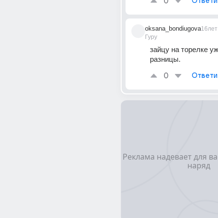
0
Ответи
oksana_bondiugova
16лет
Гуру
зайцу на торелке уж
разницы.
0
Ответи