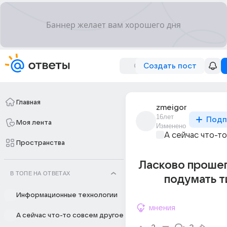
Создать пост
Главная
zmeigor
16лет
Подп
Моя лента
Изменено
А сейчас что-т
Пространства
Ласково прошеп
В ТОПЕ НА ОТВЕТАХ
подумать т
Информационные технологии
мнения
А сейчас что-то совсем другое