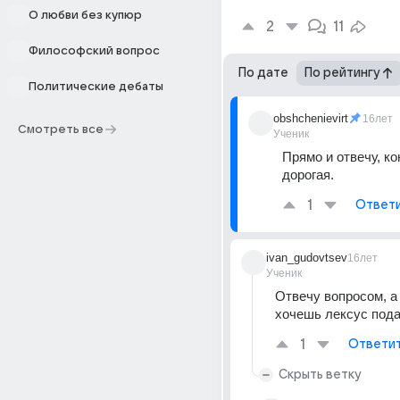
О любви без купюр
2
11
Философский вопрос
По дате
По рейтингу
Политические дебаты
obshchenievirt
16лет
Смотреть все
Ученик
Прямо и отвечу, ко
дорогая.
1
Ответ
ivan_gudovtsev
16лет
Ученик
Отвечу вопросом, а 
хочешь лексус под
1
Ответи
Скрыть ветку