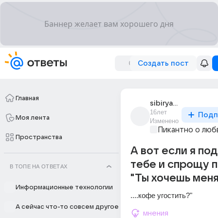
Создать пост
Главная
sibiryachk
16лет
Подп
Моя лента
Изменено
Пикантно о люб
Пространства
А вот если я по
тебе и спрощу п
В ТОПЕ НА ОТВЕТАХ
"Ты хочешь меня.
Информационные технологии
....кофе угостить?"
А сейчас что-то совсем другое
мнения