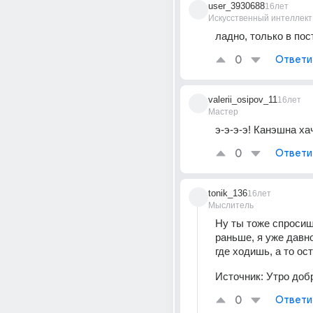
user_3930688
16лет
Искусственный интеллект
ладно, только в пос
0
Ответи
valerii_osipov_11
16лет
Мастер
э-э-э-э! Канэшна ха
0
Ответи
tonik_136
16лет
Мыслитель
Ну ты тоже спросишь
раньше, я уже давн
где ходишь, а то ост
Источник:
Утро добр
0
Ответи