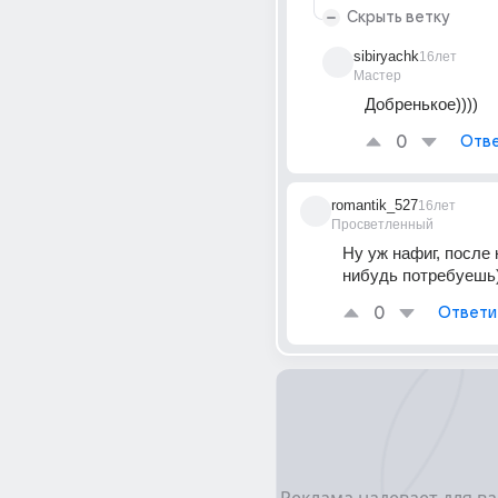
Скрыть ветку
sibiryachk
16лет
Мастер
Добренькое))))
0
Отве
romantik_527
16лет
Просветленный
Ну уж нафиг, после
нибудь потребуешь))))
0
Ответи