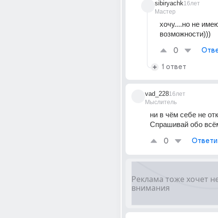
sibiryachk
16лет
Мастер
хочу....но не имею
возможности)))
0
Отве
1 ответ
vad_228
16лет
Мыслитель
ни в чём себе не отк
Спрашивай обо всё
0
Ответи