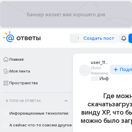
Создать пост
Главная
user_11527259
16лет
Подп
Моя лента
Изменено
Информационн
Пространства
Где мож
В ТОПЕ НА ОТВЕТАХ
скачатьзагру
винду ХР, что б
Информационные технологии
можно было заг
А сейчас что-то совсем другое