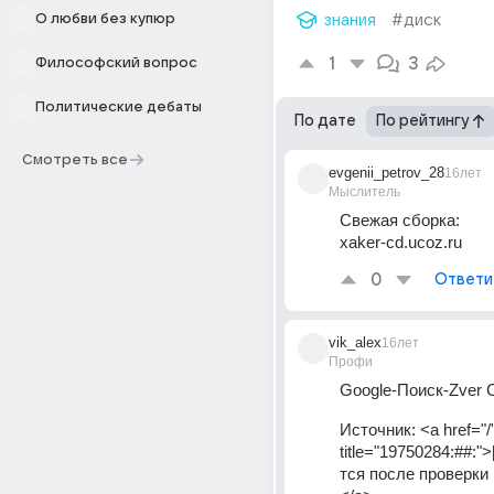
О любви без купюр
знания
#диск
1
3
Философский вопрос
Политические дебаты
По дате
По рейтингу
Смотреть все
evgenii_petrov_28
16лет
Мыслитель
Свежая сборка: 
xaker-cd.ucoz.ru
0
Ответи
vik_alex
16лет
Профи
Google-Поиск-Zver 
Источник:
<a href="/
title="19750284:##:"
тся после проверки