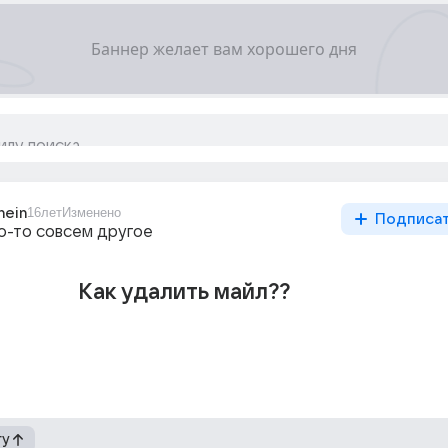
hein
16лет
Изменено
Подписа
то-то совсем другое
Как удалить майл??
гу