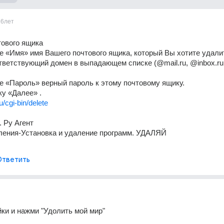
16лет
ового ящика 
е «Имя» имя Вашего почтового ящика, который Вы хотите удалит
ветствующий домен в выпадающем списке (@mail.ru, @inbox.ru, 
е «Пароль» верный пароль к этому почтовому ящику. 
у «Далее» . 
ru/cgi-bin/delete
 Ру Агент 
ления-Установка и удаление программ. УДАЛЯЙ 
Ответить
йки и нажми "Удолить мой мир"