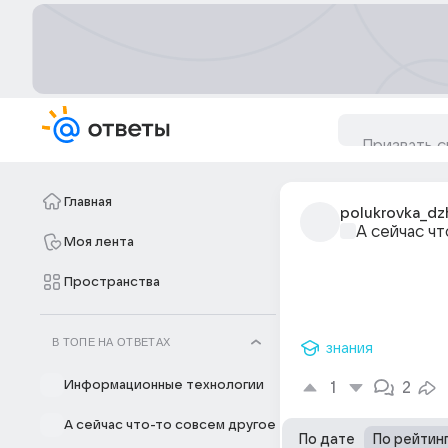
Главная
polukrovka_dz
А сейчас ч
Моя лента
Пространства
В ТОПЕ НА ОТВЕТАХ
знания
Информационные технологии
1
2
А сейчас что-то совсем другое
По дате
По рейтин