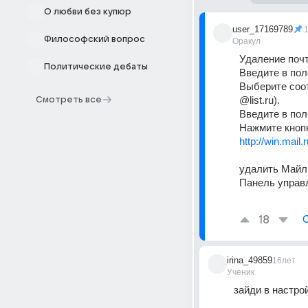
О любви без купюр
user_17169789
Философский вопрос
Оракул
Удаление почт
Политические дебаты
Введите в пол
Выберите соот
@list.ru). 
Смотреть все
Введите в пол
Нажмите кнопк
http://win.mail.
удалить Майл.
Панель управ
18
irina_49859
16лет
Ученик
зайди в настро