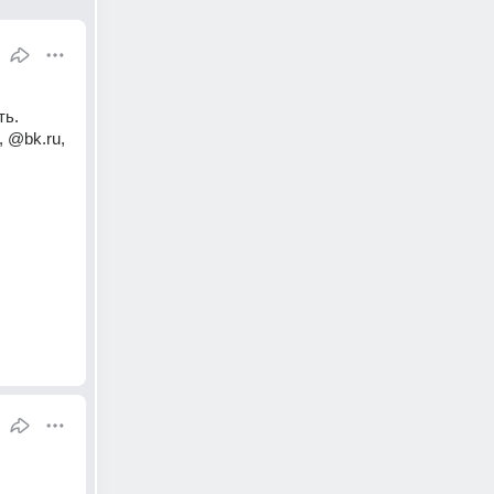
ь. 
@bk.ru, 