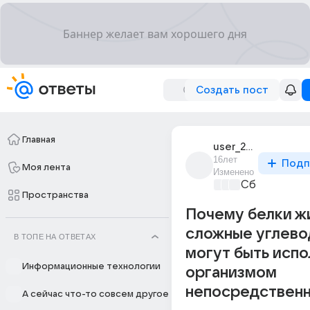
Создать пост
Главная
user_23525716
16лет
Подп
Моя лента
Изменено
Сборная До
Пространства
Почему белки ж
сложные углево
В ТОПЕ НА ОТВЕТАХ
могут быть исп
Информационные технологии
организмом
непосредствен
А сейчас что-то совсем другое